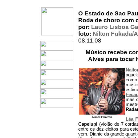
O Estado de Sao Pau
Roda de choro com o
por:
Lauro Lisboa Ga
foto:
Nilton Fukada/
08.11.08
Músico recebe con
Alves para tocar 
Nailo
aquel
como 
músic
estim
Feca
mas c
mest
Radam
Nailor Proveta
Léa F
Capelupi
(violão de 7 corda
entre os dez eleitos para e
vem. Diante da grande quant