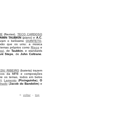
RE
(flautas),
TECO CARDOSO
AMIN TAUBKIN
(piano) e
A.C.
varam o belíssimo
QUINTETO
,
ixão que os uniu: a música
ta temas próprios como
Risco
e
qui
, de
Taubkin
, e standards
ant Steps
, de
John Coltrane
.
EDU RIBEIRO
(bateria) trazem
ssicos da MPB e composições
tre os temas, todos em belos
s
),
Lamento
(
Pixinguinha
),
O
nhado
(
Jacob do Bandolim
) e
<
voltar
-
top