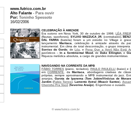
www.futrico.com.br
Alto Falante
- Para ouvir
Por:
Toninho Spessoto
16/02/2006
CELEBRAÇÃO À AMIZADE
Era outono em Nova York, 30 de outubro de 1998.
LÉA FREI
(flautas, saxofones),
SYLVIO MAZZUCA JR.
(contrabaixo),
BENJ
DAL FARRA
(bateria) foram a um estúdio no Village e gra
lançamento
Maritaca
, celebração à amizade através da pa
instrumental. Em clima de total descontração, o grupo interpre
Sorriso do Gordo
, de
Léa
, e
Pena Que a Vovó Não Está A
jazzísticos –
In a Sentimental Mood
, de
Duke Ellington
, e
Gi
Riqueza melódica absoluta, a cargo de grandes instrumentistas.
NAVEGANDO NA CORRENTE DA MPB
FÁBIO TORRES
(piano, teclados),
PAULO PAULELLI
(baixo) e
em
CORRENTE
, da
Maritaca
, abordagens criativas de clá
próprias, sempre aproximando a MPB instrumental do jazz. En
arranjos,
Garota de Ipanema
(
Tom Jobim/Vinícius de Morae
Jardim
(
Fabio Torres
),
Lamento Astral
(
Moacir Santos
),
Assa
Chorinho Pra Você
(
Severino Araújo
). Engenhoso e ousado.
© www.futrico.com.br