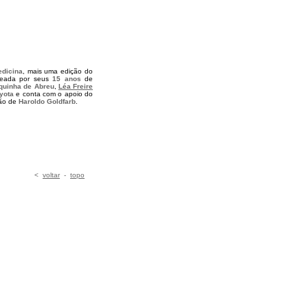
edicina
, mais uma edição do
eada por seus
15 anos
de
quinha de Abreu
,
Léa Freire
yota
e conta com o apoio do
ção de
Haroldo Goldfarb
.
<
voltar
-
topo