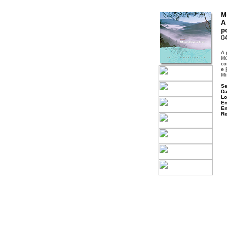
M
A
p
0
A 
Mú
co
e
Mi
Se
Da
Lo
En
En
Re