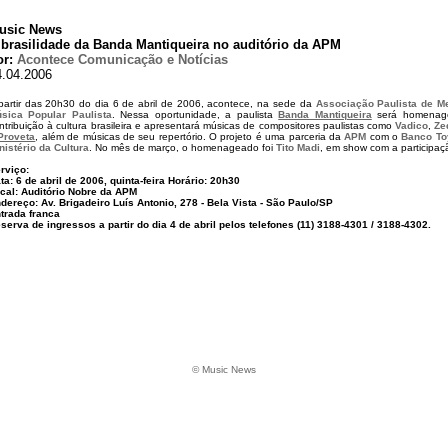
usic News
 brasilidade da Banda Mantiqueira no auditório da APM
or:
Acontece Comunicação e Notícias
4.04.2006
partir das 20h30 do dia 6 de abril de 2006, acontece, na sede da
Associação Paulista de M
sica Popular Paulista
. Nessa oportunidade, a paulista
Banda Mantiqueira
será homenag
ntribuição à cultura brasileira e apresentará músicas de compositores paulistas como
Vadico
,
Ze
Proveta
, além de músicas de seu repertório. O projeto é uma parceria da
APM
com o
Banco To
nistério da Cultura
. No mês de março, o homenageado foi
Tito Madi
, em show com a participa
rviço:
ta: 6 de abril de 2006, quinta-feira Horário: 20h30
cal: Auditório Nobre da APM
dereço: Av. Brigadeiro Luís Antonio, 278 - Bela Vista - São Paulo/SP
trada franca
serva de ingressos a partir do dia 4 de abril pelos telefones (11) 3188-4301 / 3188-4302.
© Music News