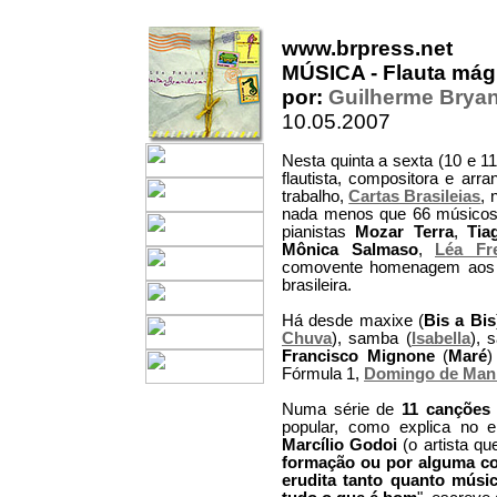
www.brpress.net
MÚSICA - Flauta mág
por:
Guilherme Brya
10.05.2007
Nesta quinta a sexta (10 e 11
flautista, compositora e arra
trabalho,
Cartas Brasileias
, 
nada menos que 66 músicos e
pianistas
Mozar Terra
,
Tia
Mônica Salmaso
,
Léa Fre
comovente homenagem aos d
brasileira.
Há desde maxixe (
Bis a Bis
Chuva
), samba (
Isabella
), 
Francisco Mignone
(
Maré
Fórmula 1,
Domingo de Man
Numa série de
11 canções 
popular, como explica no e
Marcílio Godoi
(o artista qu
formação ou por alguma co
erudita tanto quanto músi