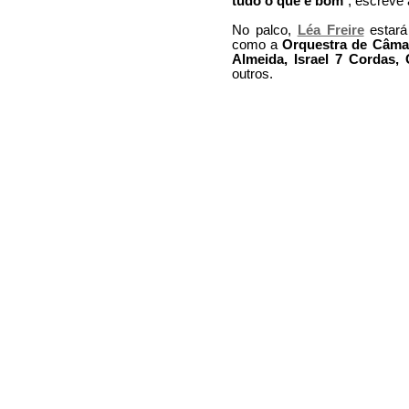
tudo o que é bom
", escreve a
No palco,
Léa Freire
estará
como a
Orquestra de Câma
Almeida, Israel 7 Cordas,
outros.