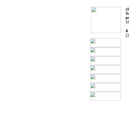
c
S
p
1
A
C