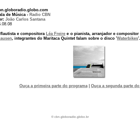
bn.globoradio.globo.com
ala de Música -
Radio CBN
or:
João Carlos Santana
6.08.08
 flautista e compositora
Léa Freire
e o pianista, arranjador e composito
lausen
, integrantes do Maritaca Quintet falam sobre o disco '
Waterbikes
'
Ouça a primeira parte do programa
|
Ouça a segunda parte do
© cbn.globoradio.globo.br