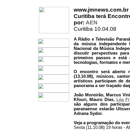
www.jmnews.com.br
Curitiba terá Encont
por:
AEN
Curitiba 10.04.08
A Rádio e Televisão Paraná
da música independente b
Nacional da Música Indepe
discutir perspectivas pa
primeiros passos e está
tecnologias, formatos e me
O encontro será aberto ne
(13.10.08), músicos, canto
artísticos participam de 
panorama a ser traçado daqu
João Moreirão, Marcus Viní
Kfouri, Mauro Dias,
Léa Fr
são alguns dos participa
paranaense estarão Ulisses
Adrana Sydor.
Veja a programação do even
Sexta (11.10.08) 19 horas - A