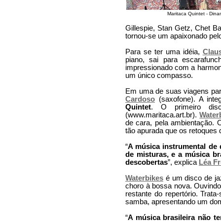
Maritaca Quintet - Din
Gillespie, Stan Getz, Chet B
tornou-se um apaixonado pelo
Para se ter uma idéia,
Clau
piano, sai para escarafun
impressionado com a harmonia
um único compasso.
Em uma de suas viagens par
Cardoso
(saxofone). A int
Quintet
. O primeiro di
(www.maritaca.art.br).
Water
de cara, pela ambientação. 
tão apurada que os retoques 
“
A música instrumental de q
de misturas, e a música b
descobertas
”, explica
Léa Fr
Waterbikes
é um disco de jaz
choro à bossa nova. Ouvindo, 
restante do repertório. Tra
samba, apresentando um domí
“
A música brasileira não te