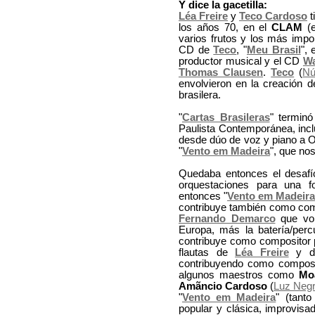
Y dice la gacetilla:
Léa Freire
y
Teco Cardoso
t
los años 70, en el
CLAM
(e
varios frutos y los más imp
CD de
Teco
, "
Meu Brasil
", 
productor musical y el CD
Wa
Thomas Clausen
.
Teco
(
Nú
envolvieron en la creación d
brasilera.
"
Cartas Brasileras
" terminó
Paulista Contemporánea, inc
desde dúo de voz y piano a O
"
Vento em Madeira
", que no
Quedaba entonces el desafí
orquestaciones para una f
entonces "
Vento em Madeir
contribuye también como compo
Fernando Demarco
que vol
Europa, más la batería/perc
contribuye como compositor p
flautas de
Léa Freire
y do
contribuyendo como composit
algunos maestros como
Mo
Amãncio Cardoso
(
Luz Neg
"
Vento em Madeira
" (tant
popular y clásica, improvisa