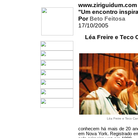
www.ziriguidum.com
"Um encontro inspir
Por
Beto Feitosa
17/10/2005
Léa Freire e Teco
Léa Freire e Teco Ca
conhecem há mais de 20 anos
em Nova York. Registrado em