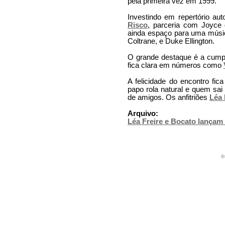
pela primeira vez em 1999.
Investindo em repertório au
Risco
, parceria com Joyce
ainda espaço para uma músi
Coltrane, e Duke Ellington.
O grande destaque é a cumpli
fica clara em números como
A felicidade do encontro fic
papo rola natural e quem sai
de amigos. Os anfitriões
Léa 
Arquivo:
Léa Freire e Bocato lançam
©