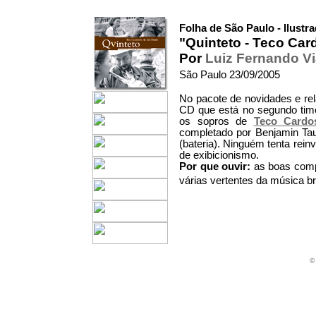
Folha de São Paulo - Ilustr
"Quinteto - Teco Car
Por
Luiz Fernando V
São Paulo 23/09/2005
No pacote de novidades e re
CD que está no segundo time
os sopros de
Teco Cardo
completado por Benjamin Taub
(bateria). Ninguém tenta rein
de exibicionismo.
Por que ouvir:
as boas comp
várias vertentes da música br
©