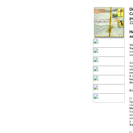
D
C
p
2
H
s
Vi
S
um
sa
As
Is
cl
in
é 
bo
tê
En
O 
Na
câ
Ma
ha
as
as
e 
Sa
O 