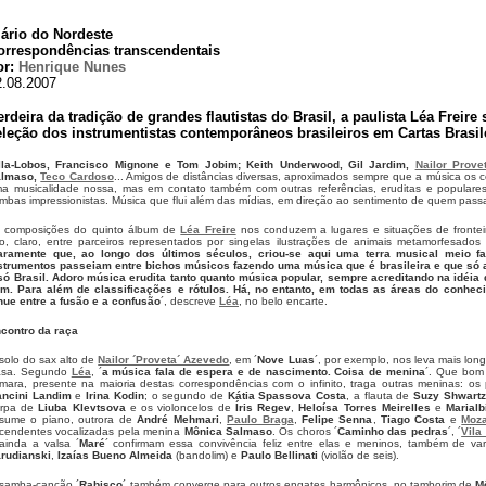
iário do Nordeste
orrespondências transcendentais
or:
Henrique Nunes
2.08.2007
erdeira da tradição de grandes flautistas do Brasil, a paulista Léa Freire
eleção dos instrumentistas contemporâneos brasileiros em Cartas Brasile
lla-Lobos, Francisco Mignone e Tom Jobim; Keith Underwood, Gil Jardim,
Nailor Prove
almaso,
Teco Cardoso
... Amigos de distâncias diversas, aproximados sempre que a música os
a musicalidade nossa, mas em contato também com outras referências, eruditas e populares
mbas impressionistas. Música que flui além das mídias, em direção ao sentimento de quem pass
 composições do quinto álbum de
Léa Freire
nos conduzem a lugares e situações de fronteir
to, claro, entre parceiros representados por singelas ilustrações de animais metamorfesados
aramente que, ao longo dos últimos séculos, criou-se aqui uma terra musical meio fa
strumentos passeiam entre bichos músicos fazendo uma música que é brasileira e que só 
só Brasil. Adoro música erudita tanto quanto música popular, sempre acreditando na idéia 
m. Para além de classificações e rótulos. Há, no entanto, em todas as áreas do conheci
nue entre a fusão e a confusão
´, descreve
Léa
, no belo encarte.
contro da raça
solo do sax alto de
Nailor ´Proveta´ Azevedo
, em ´
Nove Luas
´, por exemplo, nos leva mais lon
sa. Segundo
Léa
, ´
a música fala de espera e de nascimento. Coisa de menina
´. Que bom
mara, presente na maioria destas correspondências com o infinito, traga outras meninas: os 
ncini Landim
e
Irina Kodin
; o segundo de
Kátia Spassova Costa
, a flauta de
Suzy Shwartz
rpa de
Liuba Klevtsova
e os violoncelos de
Íris Regev
,
Heloísa Torres Meirelles
e
Marialb
sume o piano, outrora de
André Mehmari
,
Paulo Braga
,
Felipe Senna
,
Tiago Costa
e
Moza
cendentes vocalizadas pela menina
Mônica Salmaso
. Os choros ´
Caminho das pedras
´, ´
Vila
ainda a valsa ´
Maré
´ confirmam essa convivência feliz entre elas e meninos, também de v
rudianski
,
Izaías Bueno Almeida
(bandolim) e
Paulo Bellinati
(violão de seis).
samba-canção ´
Rabisco
´ também converge para outros engates harmônicos, no tamborim de
M