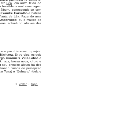
, diz
Léa
, em outro texto do
 de brasilidade em homenagem
 álbum, corresponde-se com
lexandre Carvalho
e bateria
flauta de
Léa
. Fazendo uma
 Underwood
, ou o maxixe de
agens, sobretudo através das
dado por dois anos, o projeto
a
Maritaca
. Entre eles, os dois
go Guarnieri
,
Villa-Lobos
e
k, jazz, bossa nova, choro e
çou seu primeiro álbum há dez
istrando cursos de percepção
ar Terra) e ´
Quinteto
´ (dela e
<
voltar
-
topo