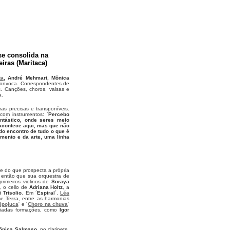
 se consolida na
iras (Maritaca)
ta
, André Mehmari, Mônica
 convoca. Correspondentes de
. Canções, choros, valsas e
a.
as precisas e transponíveis.
 com instrumentos: ´
Percebo
ntástico, onde seres meio
acontece aqui, mas que não
do encontro de tudo o que é
mento e da arte, uma linha
ge do que prospecta a própria
 então que sua orquestra de
primeiros violinos de
Soraya
, o cello de
Adriana Holtz
, a
i Trisolio
. Em ´
Espiral
´,
Léa
r Terra
, entre as harmonias
 Ipojuca
´ e ´
Choro na chuva
´
ariadas formações, como
Igor
ônica Salmaso
, no clarinete,