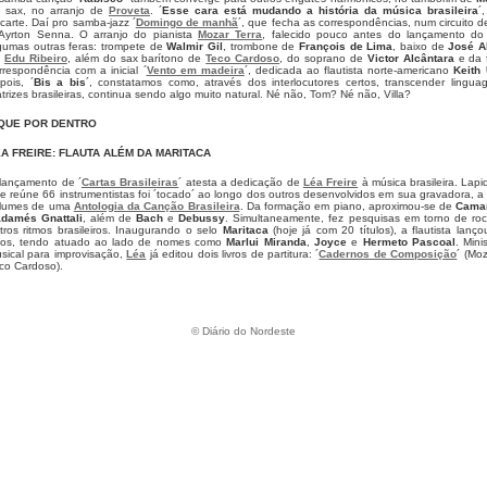
 sax, no arranjo de
Proveta
. ´
Esse cara está mudando a história da música brasileira
´
carte. Daí pro samba-jazz ´
Domingo de manhã
´, que fecha as correspondências, num circuito
Ayrton Senna. O arranjo do pianista
Mozar Terra
, falecido pouco antes do lançamento do
gumas outras feras: trompete de
Walmir Gil
, trombone de
François de Lima
, baixo de
José A
e
Edu Ribeiro
, além do sax barítono de
Teco Cardoso
, do soprano de
Victor Alcântara
e da 
rrespondência com a inicial ´
Vento em madeira
´, dedicada ao flautista norte-americano
Keith
pois, ´
Bis a bis
´, constatamos como, através dos interlocutores certos, transcender lingu
trizes brasileiras, continua sendo algo muito natural. Né não, Tom? Né não, Villa?
IQUE POR DENTRO
A FREIRE: FLAUTA ALÉM DA MARITACA
lançamento de ´
Cartas Brasileiras
´ atesta a dedicação de
Léa Freire
à música brasileira. Lapi
e reúne 66 instrumentistas foi ´tocado´ ao longo dos outros desenvolvidos em sua gravadora, 
lumes de uma
Antologia da Canção Brasileira
. Da formação em piano, aproximou-se de
Camar
damés Gnattali
, além de
Bach
e
Debussy
. Simultaneamente, fez pesquisas em torno de roc
tros ritmos brasileiros. Inaugurando o selo
Maritaca
(hoje já com 20 títulos), a flautista lan
os, tendo atuado ao lado de nomes como
Marlui Miranda
,
Joyce
e
Hermeto Pascoal
. Min
sical para improvisação,
Léa
já editou dois livros de partitura: ´
Cadernos de Composição
´ (Moz
co Cardoso).
©
Diário do Nordeste