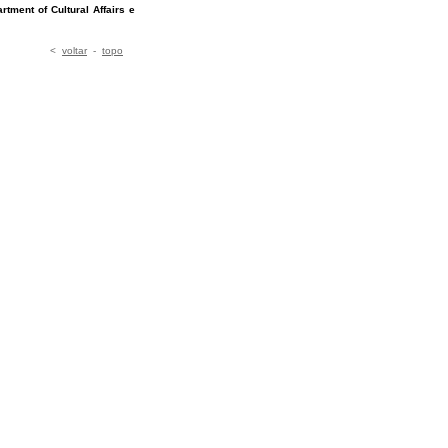
ment of Cultural Affairs e
<
voltar
-
topo