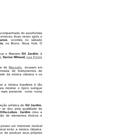
acompanhada do saxofonista
aconteceu duas vezes após o
ianos
, ocorrida no sábado
ts
, no Bronx, Nova York. O
e
.
que o Maestro
Gil Jardim
, à
, Darius Mihaud,
Lea Freire
one de
Marsalis
, tocaram em
ntrada de instrumentos de
ade da música clássica e os
 a música brasileira é tão
ra mostrar o típico suingue
z mais presente, como numa
reção artística de
Gil Jardim
,
to se deu pela qualidade do
Villa-Lobos
.
Jardim
criou a
são de elementos étnicos e
possui um interesse musical
cal inclui a música clássica.
vo de produzir seus próprios