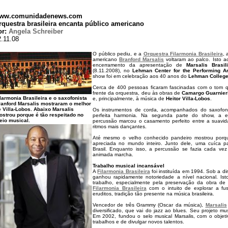
ww.comunidadenews.com
rquestra brasileira encanta público americano
or:
Angela Schreiber
2.11.08
O público pediu, e a
Orquestra Filarmonia Brasileira
, 
americano
Branford Marsalis
voltaram ao palco. Isto 
encerramento da apresentação de
Marsalis Brasil
(8.11.2008), no
Lehman Center for the Performing Ar
show foi em celebração aos 40 anos do
Lehman Colleg
Cerca de 400 pessoas ficaram fascinadas com o tom 
frente da orquestra, deu às obras de
Camargo Guarnieri
larmonia Brasileira e o saxofonista
e, principalmente, à música de
Heitor Villa-Lobos
.
ranford Marsalis mostraram o melhor
 Villa-Lobos. Abaixo Marsalis
Os instrumentos de corda, acompanhados do saxof
ostrou porque é tão respeitado no
perfeita harmonia. Na segunda parte do show, a e
eio musical.
percussão marcou o casamento perfeito entre a suavid
ritmos mais dançantes.
Até mesmo o velho conhecido pandeiro mostrou porque
apreciada no mundo inteiro. Junto dele, uma cuíca pa
Brasil. Enquanto isso, a percussão se fazia cada ve
animada marcha.
Trabalho musical incansável
A
Filarmonia Brasileira
foi instituída em 1994. Sob a di
ganhou rapidamente notoriedade a nível nacional. Is
trabalho, especialmente pela preservação da obra de
Filarmonia Brasileira
com o intuito de explorar a fu
eruditos, tradição tão presente na música brasileira.
Vencedor de três Grammy (Oscar da música),
Marsalis
diversificado, que vai do jazz ao blues. Seu projeto musi
Em 2002, fundou o selo musical Marsalis, com o objeti
trabalhos e de divulgar novos talentos.