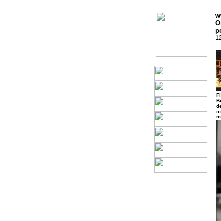
w
O
p
1
Fi
B
de
m
m