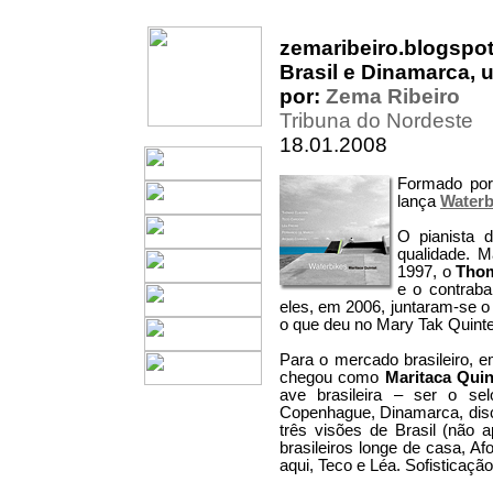
zemaribeiro.blogspo
Brasil e Dinamarca, 
por:
Zema Ribeiro
Tribuna do Nordeste
18.01.2008
Formado por
lança
Waterb
O pianista 
qualidade. M
1997, o
Thom
e o contraba
eles, em 2006, juntaram-se o 
o que deu no Mary Tak Quinte
Para o mercado brasileiro, e
chegou como
Maritaca Quin
ave brasileira – ser o s
Copenhague, Dinamarca, disc
três visões de Brasil (não a
brasileiros longe de casa, Af
aqui, Teco e Léa. Sofisticaçã