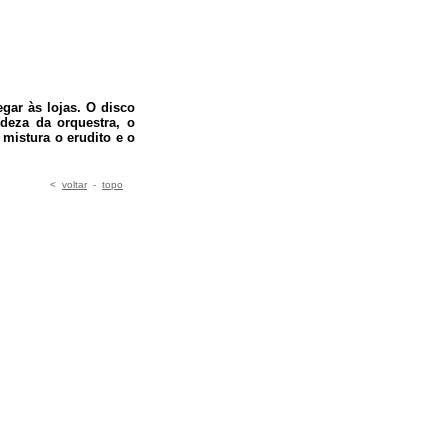
gar às lojas. O disco
deza da orquestra, o
mistura o erudito e o
<
voltar
-
topo