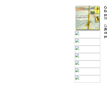
C
E
p
0
C
(
r
p