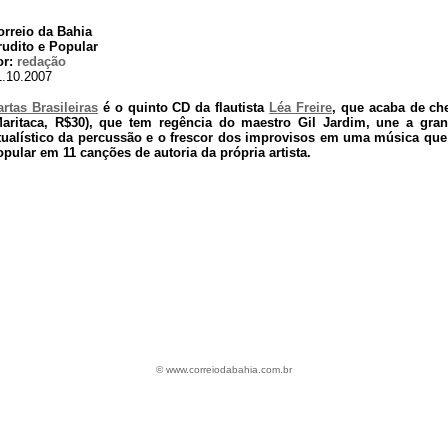
orreio da Bahia
rudito e Popular
or:
redação
1.10.2007
artas Brasileiras
é o quinto CD da flautista
Léa Freire
, que acaba de che
Maritaca, R$30), que tem regência do maestro Gil Jardim, une a gran
itualístico da percussão e o frescor dos improvisos em uma música que 
opular em 11 canções de autoria da própria artista.
©
www.correiodabahia.com.br