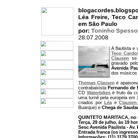
blogacordes.blogsp
Léa Freire, Teco C
em São Paulo
por:
Toninho Spesso
28.07.2008
A flautista 
Teco Cardo
Clausen
se 
gravado pel
Avenida Pau
dos músicos 
Thomas Clausen
é apaixona
contrabaixista
Fernando de 
CD
Waterbikes
é fruto da c
uma turnê pela européia em 
criados por
Léa
e
Clausen
Buarque) e
Chega de Sauda
QUINTETO MARITACA, no s
Terça, 29 de julho, às 19 ho
Sesc Avenida Paulista - Av. 
Entrada franca (os ingress
Informações: (11) 3179 370