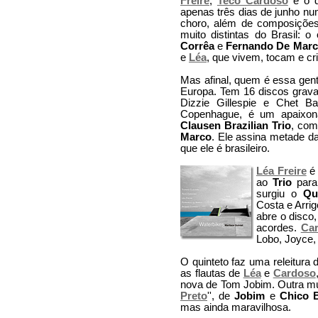
Freire
,
Teco Cardoso
e o 
apenas três dias de junho n
choro, além de composiçõ
muito distintas do Brasil: o
Corrêa
e
Fernando De Mar
e
Léa
, que vivem, tocam e cr
Mas afinal, quem é essa gen
Europa. Tem 16 discos grava
Dizzie Gillespie e Chet Ba
Copenhague, é um apaixon
Clausen Brazilian Trio
, com
Marco
. Ele assina metade d
que ele é brasileiro.
Léa Freire
é 
ao
Trio
para
surgiu o
Qu
Costa e Arrig
abre o disco, 
acordes.
Ca
Lobo, Joyce,
O quinteto faz uma releitura d
as flautas de
Léa
e
Cardoso
nova de Tom Jobim. Outra mús
Preto
'', de
Jobim
e
Chico 
mas ainda maravilhosa.