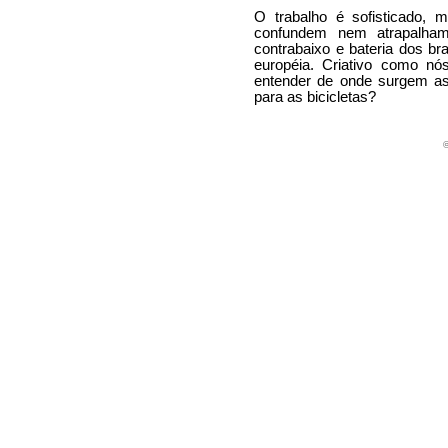
O trabalho é sofisticado, 
confundem nem atrapalha
contrabaixo e bateria dos br
européia. Criativo como n
entender de onde surgem a
para as bicicletas?
©