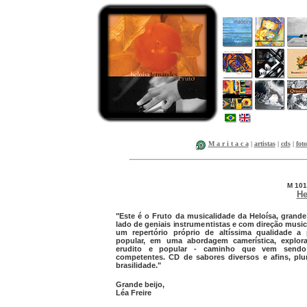
M a r i t a c a
|
artistas
|
cds
|
foto
M 101
He
"Este é o Fruto da musicalidade da Heloísa, grande
lado de geniais instrumentistas e com direção music
um repertório próprio de altíssima qualidade 
popular, em uma abordagem camerística, explor
erudito e popular - caminho que vem sendo 
competentes. CD de sabores diversos e afins, plu
brasilidade."
Grande beijo,
Léa Freire