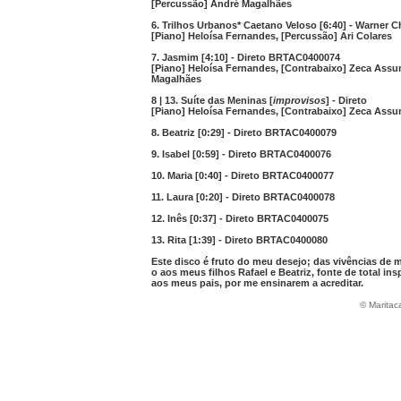
[Percussão] André Magalhães
6. Trilhos Urbanos* Caetano Veloso [6:40] - Warner
[Piano] Heloísa Fernandes, [Percussão] Ari Colares
7. Jasmim [4:10] - Direto BRTAC0400074
[Piano] Heloísa Fernandes, [Contrabaixo] Zeca Assu
Magalhães
8 | 13. Suíte das Meninas [
improvisos
] - Direto
[Piano] Heloísa Fernandes, [Contrabaixo] Zeca Ass
8. Beatriz [0:29] - Direto BRTAC0400079
9. Isabel [0:59] - Direto BRTAC0400076
10. Maria [0:40] - Direto BRTAC0400077
11. Laura [0:20] - Direto BRTAC0400078
12. Inês [0:37] - Direto BRTAC0400075
13. Rita [1:39] - Direto BRTAC0400080
Este disco é fruto do meu desejo; das vivências de 
o aos meus filhos Rafael e Beatriz, fonte de total in
aos meus pais, por me ensinarem a acreditar.
© Maritac