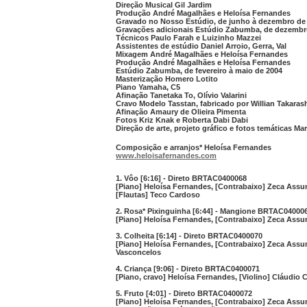
Direção Musical Gil Jardim
Produção André Magalhães e Heloísa Fernandes
Gravado no Nosso Estúdio, de junho à dezembro de
Gravações adicionais Estúdio Zabumba, de dezembr
Técnicos Paulo Farah e Luizinho Mazzei
Assistentes de estúdio Daniel Arroio, Gerra, Val
Mixagem André Magalhães e Heloísa Fernandes
Produção André Magalhães e Heloísa Fernandes
Estúdio Zabumba, de fevereiro à maio de 2004
Masterização Homero Lotito
Piano Yamaha, C5
Afinação Tanetaka To, Olívio Valarini
Cravo Modelo Tasstan, fabricado por Willian Takaras
Afinação Amaury de Olieira Pimenta
Fotos Kriz Knak e Roberta Dabi Dabi
Direção de arte, projeto gráfico e fotos temáticas Ma
Composição e arranjos* Heloísa Fernandes
www.heloisafernandes.com
1. Vôo [6:16] - Direto BRTAC0400068
[Piano] Heloísa Fernandes, [Contrabaixo] Zeca Assu
[Flautas] Teco Cardoso
2. Rosa* Pixinguinha [6:44] - Mangione BRTAC04000
[Piano] Heloísa Fernandes, [Contrabaixo] Zeca Ass
3. Colheita [6:14] - Direto BRTAC0400070
[Piano] Heloísa Fernandes, [Contrabaixo] Zeca Ass
Vasconcelos
4. Criança [9:06] - Direto BRTAC0400071
[Piano, cravo] Heloísa Fernandes, [Violino] Cláudio C
5. Fruto [4:01] - Direto BRTAC0400072
[Piano] Heloísa Fernandes, [Contrabaixo] Zeca Assum