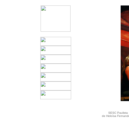
SESC Paulista 
de Heloísa Fernande