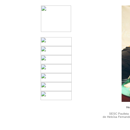
He
SESC Paulista 
de Heloísa Fernande