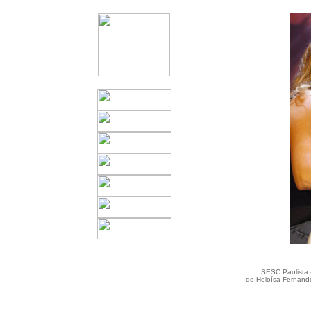
SESC Paulista 
de Heloísa Fernande