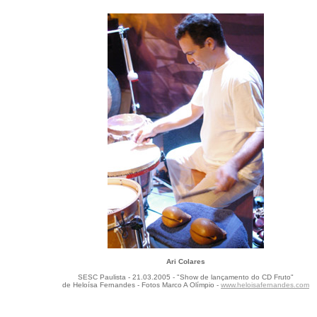
Ari Colares
SESC Paulista - 21.03.2005 - "Show de lançamento do CD Fruto"
de Heloísa Fernandes - Fotos Marco A Olímpio -
www.heloisafernandes.com