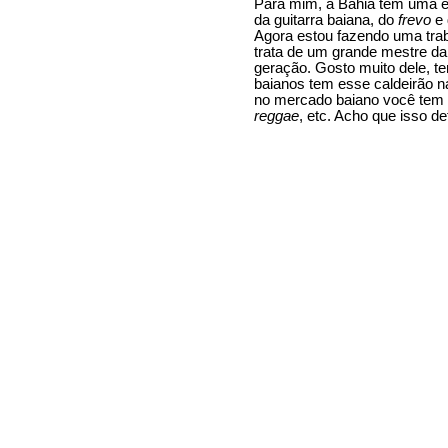
Para mim, a Bahia tem uma es
da guitarra baiana, do
frevo
e
Agora estou fazendo uma tra
trata de um grande mestre da
geração. Gosto muito dele, t
baianos tem esse caldeirão na
no mercado baiano você tem 
reggae
, etc. Acho que isso de