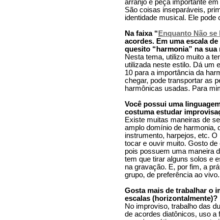
arranjo é peça importante e
São coisas inseparáveis, prim
identidade musical. Ele pode 
Na faixa “
Enquanto Não se 
acordes. Em uma escala de 
quesito “harmonia” na sua
Nesta tema, utilizo muito a t
utilizada neste estilo. Dá um 
10 para a importância da ha
chegar, pode transportar as 
harmônicas usadas. Para mim
Você possui uma linguagem
costuma estudar improvisa
Existe muitas maneiras de se 
amplo domínio de harmonia,
instrumento, harpejos, etc. O
tocar e ouvir muito. Gosto de
pois possuem uma maneira dif
tem que tirar alguns solos e 
na gravação. E, por fim, a pr
grupo, de preferência ao vivo.
Gosta mais de trabalhar o 
escalas (horizontalmente)?
No improviso, trabalho das d
de acordes diatônicos, uso a 