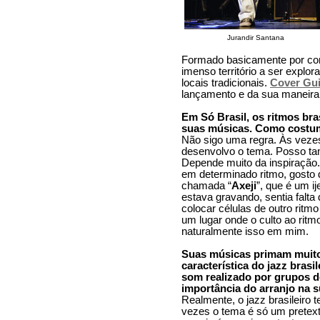
Jurandir Santana
Formado basicamente por com
imenso território a ser explor
locais tradicionais.
Cover Gui
lançamento e da sua maneira
Em Só Brasil, os ritmos br
suas músicas. Como costum
Não sigo uma regra. Às vez
desenvolvo o tema. Posso tam
Depende muito da inspiração
em determinado ritmo, gosto 
chamada “
Axeji
”, que é um i
estava gravando, sentia falta
colocar células de outro ritm
um lugar onde o culto ao rit
naturalmente isso em mim.
Suas músicas primam muito 
característica do jazz bras
som realizado por grupos 
importância do arranjo na 
Realmente, o jazz brasileiro 
vezes o tema é só um pretexto