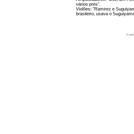
vários prés".
Violões: "Ramirez e Suguiya
brasileiro, usava o Suguiyama
© ww