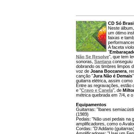
CD Só Brasi
Neste álbum
um ótimo inst
faixas e tam
performances 
A faceta viol
"
Embaraçad
Não Se Resolve
", que tem l
sonoras,
Santana
conseguiu 
dobrando os timbres limpos 
voz de
Joana Boccanera
, r
canção "
Jura Não é Demais
guitarra elétrica, assim como
Entre as regravações, estão 
e "
Cravo e Canela
", de
Milt
métrica quebrada em 7/4, e o 
Equipamentos
Guitarras: "Ibanes semiacúst
(1989)
Pedais: "Não usei pedais na g
amplificadores, como o Avalo
Cordas: "D'Addario (guitarras
Amplificadores: "Usei um Fen