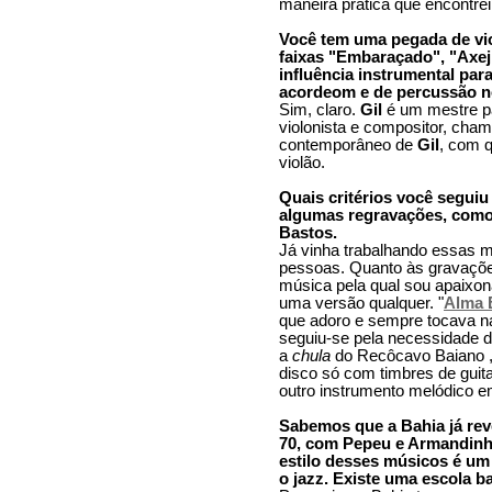
maneira prática que encontre
Você tem uma pegada de vio
faixas "Embaraçado", "Axeji
influência instrumental pa
acordeom e de percussão n
Sim, claro.
Gil
é um mestre pa
violonista e compositor, ch
contemporâneo de
Gil
, com q
violão.
Quais critérios você seguiu
algumas regravações, como
Bastos.
Já vinha trabalhando essas 
pessoas. Quanto às gravações
música pela qual sou apaixon
uma versão qualquer. "
Alma B
que adoro e sempre tocava 
seguiu-se pela necessidade d
a
chula
do Recôcavo Baiano 
disco só com timbres de guita
outro instrumento melódico em
Sabemos que a Bahia já rev
70, com Pepeu e Armandinho
estilo desses músicos é um
o jazz. Existe uma escola b