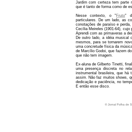
Jardim com certeza tem parte 
que é tanto de forma como de esp
Nesse contexto, o "
Fruto
" d
particulares. De um lado, as c
conotações de paraíso e perda, 
Cecília Meireles (1901-64), cujo
Aprendi com as primaveras a deix
De outro lado, a idéia musical 
mesmos, para se tornarem novo
uma concretude física da música,
de Marcílio Godoi, que fazem do
que não tem imagem.
Ex-aluna de Gilberto Tinetti, fin
uma presença discreta no rela
instrumental brasileira, que há
assim. Não faz muitos shows, q
dedicação e paciência, no temp
E então esse disco.
© Jornal Folha de 