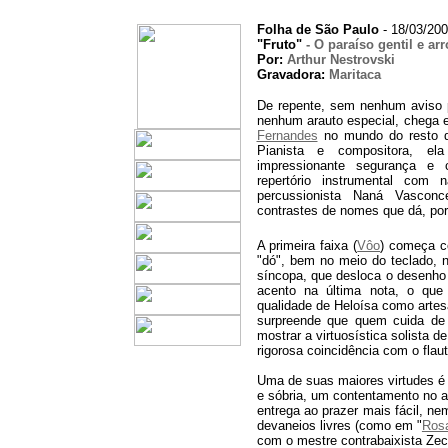
Folha de São Paulo
- 18/03/200
"Fruto"
- O paraíso gentil e ar
Por:
Arthur Nestrovski
Gravadora:
Maritaca
De repente, sem nenhum aviso
nenhum arauto especial, chega 
Fernandes
no mundo do resto de
Pianista e compositora, el
impressionante segurança e c
repertório instrumental com
percussionista Naná Vasconc
contrastes de nomes que dá, por 
A primeira faixa (
Vôo
) começa c
"dó", bem no meio do teclado, 
síncopa, que desloca o desenho
acento na última nota, o que
qualidade de Heloísa como artes
surpreende que quem cuida de
mostrar a virtuosística solista d
rigorosa coincidência com o flau
Uma de suas maiores virtudes é
e sóbria, um contentamento no a
entrega ao prazer mais fácil, 
devaneios livres (como em "
Ros
com o mestre contrabaixista Zec