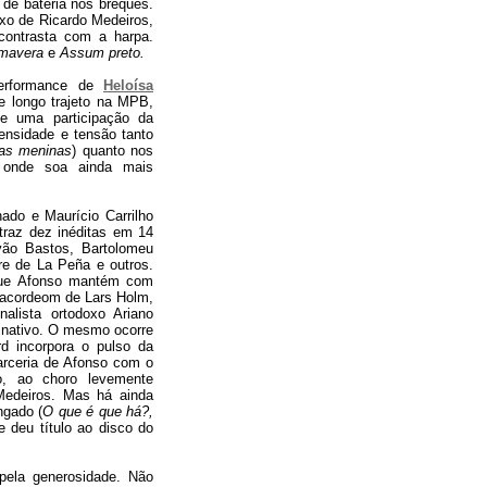
de bateria nos breques.
xo de Ricardo Medeiros,
contrasta com a harpa.
imavera
e
Assum preto.
performance de
Heloísa
e longo trajeto na MPB,
e uma participação da
ensidade e tensão tanto
das meninas
) quanto nos
 onde soa ainda mais
ado e Maurício Carrilho
traz dez inéditas em 14
vão Bastos, Bartolomeu
re de La Peña e outros.
que Afonso mantém com
o acordeom de Lars Holm,
lista ortodoxo Ariano
 nativo. O mesmo ocorre
d incorpora o pulso da
arceria de Afonso com o
do, ao choro levemente
Medeiros. Mas há ainda
ngado (
O que é que há?,
 deu título ao disco do
 pela generosidade. Não