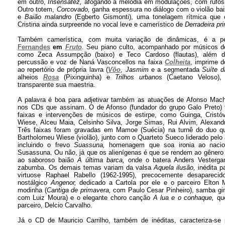
em outro,
Insensatez,
afogando a melodia em modulações, com rufos 
Outro totem,
Corcovado,
ganha espessura no diálogo com o violão bai
e
Baião malandro
(Egberto Gismonti), uma tonelagem rítmica que 
Cristina ainda surpreende no vocal leve e camerístico de
Derradeira pr
Também camerística, com muita variação de dinâmicas, é a 
Fernandes
em
Fruto
. Seu piano culto, acompanhado por músicos d
como Zeca Assumpção (baixo) e Teco Cardoso (flautas), além d
percussão e voz de Naná Vasconcellos na faixa
Colheita
, imprime d
ao repertório de própria lavra (
Vôo
,
Jasmim
e a segmentada
Suíte 
alheios
Rosa
(Pixinguinha) e
Trilhos urbanos
(Caetano Veloso),
transparente sua maestria.
A palavra é boa para adjetivar também as atuações de Afonso Mach
nos CDs que assinam. O de Afonso (fundador do grupo Galo Preto) 
faixas e intervenções de músicos de estirpe, como Guinga, Cristó
Wiese, Alceu Maia, Celsinho Silva, Jorge Simas, Rui Alvim, Alexand
Três faixas foram gravadas em Mamoe (Suécia) na turnê do duo 
Bartholomeu Wiese (violão), junto com o Quarteto Sueco liderado pel
incluindo o frevo
Suassuna,
homenagem que soa ironia ao naciona
Susassuna. Ou não, já que os alienígenas é que se rendem ao gênero
ao saboroso baião
A última barca,
onde o batera Anders Vestergar
zabumba. Os demais temas variam da valsa
Aquela ilusão,
inédita p
virtuose Raphael Rabello (1962-1995), precocemente desapareci
nostálgico
Angenor,
dedicado a Cartola por ele e o parceiro Elton 
modinha (
Cantiga de primavera,
com Paulo Cesar Pinheiro), samba gi
com Luiz Moura) e o elegante choro canção
A lua e o conhaque,
que
parceiro, Delcio Carvalho.
Já o CD de Mauricio Carrilho, também de inéditas, caracteriza-se