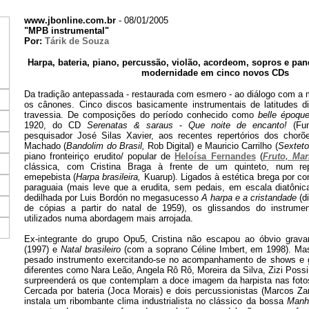
www.jbonline.com.br
- 08/01/2005
"MPB instrumental"
Por:
Tárik de Souza
Harpa, bateria, piano, percussão, violão, acordeom, sopros e pa
modernidade em cinco novos CDs
Da tradição antepassada - restaurada com esmero - ao diálogo com a 
os cânones. Cinco discos basicamente instrumentais de latitudes 
travessia. De composições do período conhecido como
belle époqu
1920, do CD
Serenatas & saraus
-
Que noite de encanto!
(Fun
pesquisador José Silas Xavier, aos recentes repertórios dos chor
Machado (
Bandolim do Brasil,
Rob Digital) e Mauricio Carrilho (
Sexteto
piano fronteiriço erudito/ popular de
Heloísa Fernandes
(
Fruto, Mar
clássica, com Cristina Braga à frente de um quinteto, num rep
emepebista (
Harpa brasileira,
Kuarup). Ligados à estética brega por c
paraguaia (mais leve que a erudita, sem pedais, em escala diatônic
dedilhada por Luis Bordón no megasucesso
A harpa e a cristandade
(d
de cópias a partir do natal de 1959), os glissandos do instru
utilizados numa abordagem mais arrojada.
Ex-integrante do grupo Opu5, Cristina não escapou ao óbvio gra
(1997) e
Natal brasileiro
(com a soprano Céline Imbert, em 1998). Mas
pesado instrumento exercitando-se no acompanhamento de shows e g
diferentes como Nara Leão, Angela Rô Rô, Moreira da Silva, Zizi Possi
surpreenderá os que contemplam a doce imagem da harpista nas foto
Cercada por bateria (Joca Morais) e dois percussionistas (Marcos Za
instala um ribombante clima industrialista no clássico da bossa
Manhã