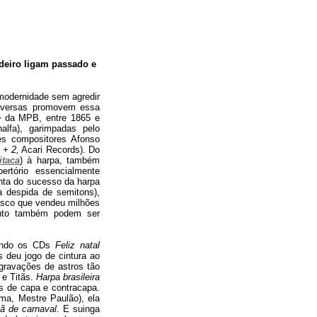
ndeiro ligam passado e
modernidade sem agredir
diversas promovem essa
e
da MPB, entre 1865 e
alfa), garimpadas pelo
ões compositores Afonso
 + 2,
Acari Records). Do
itaca
) à harpa, também
ertório essencialmente
onta do sucesso da harpa
a despida de semitons),
isco que vendeu milhões
mento também podem ser
vando os CDs
Feliz natal
 deu jogo de cintura ao
ravações de astros tão
 e Titãs.
Harpa brasileira
s de capa e contracapa.
ma, Mestre Paulão), ela
 de carnaval.
E suinga