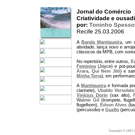
Jornal do Comércio
Criatividade e ousad
por:
Toninho Spesso
Recife 25.03.2006
A
Banda Mantiqueira
, um 
atividade, lança novo e arroj
clássicos da MPB, com sonori
No repertório, entre outros,
Eu
Feminina
(Joyce) e pot-pour
Arara
,
Qui Nem Jiló
) e sa
Minha Terra
), em performanc
A
Mantiqueira
é formada por
clarinete),
Ubaldo Versolato
Vinícius Dorin
(sax alto),
Walmir Gil
(trompete, flugel
flugelhorn),
Edson Alves
(ba
(percussão) e
Guello
(percus
Copyright © 1997-2