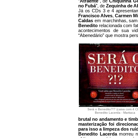
“
Atraente
”, de
Chiquinha G
no Fubá
”, de
Zequinha de A
Já os CDs 3 e 4 apresenta
Francisco Alves
,
Carmen Mi
Caldas
em marchinhas, sambas
Benedito
relacionada com fa
acontecimentos de sua v
“Abenedário” que mostra pers
Será o Benedito?!? (caixa com 4 C
Benedito Lacerda - Maritaca
brutal no andamento e timb
masterização foi direciona
para isso a limpeza dos ru
Benedito Lacerda
morreu nu