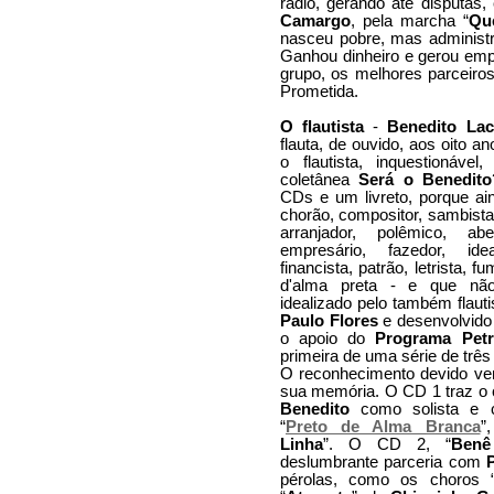
rádio, gerando até disputas
Camargo
, pela marcha “
Qu
nasceu pobre, mas administr
Ganhou dinheiro e gerou empr
grupo, os melhores parceiro
Prometida.
O flautista
-
Benedito Lac
flauta, de ouvido, aos oito a
o flautista, inquestionáv
coletânea
Será o Benedito
CDs e um livreto, porque a
chorão, compositor, sambista
arranjador, polêmico, abe
empresário, fazedor, ideal
financista, patrão, letrista, f
d'alma preta - e que não
idealizado pelo também flauti
Paulo Flores
e desenvolvido
o apoio do
Programa Petr
primeira de uma série de três
O reconhecimento devido ve
sua memória. O CD 1 traz o
Benedito
como solista e 
“
Preto de Alma Branca
”
Linha
”. O CD 2, “
Benê
deslumbrante parceria com
pérolas, como os choros 