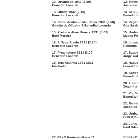
12. Orfandade 1930 [2:49]
12. Treme
Benedito Lacerda
Jacob do
13. Olinda 1932 [3:10]
13. Seu L
Benedito Lacerda
Benedito 
14. Como Acabou o Meu Amor 1931 [2:58]
14. Pagão
Gastão de Oliveira & Benedito Lacerda
Gastão de
15. Preto de Alma Branca 1931 [3:03]
15. Urubu
Buci Moreira
Motivo Po
16. A Nega Sumiu 1931 [2:34]
16. Língu
Benedito Lacerda
Honorino
17. Pretencioso 1933 [3:00]
17. Sauda
Benedito Lacerda
Jorge Gal
18. Tem Agüinha 1931 [2:11]
18. Naque
Machado
Benedito 
19. Sofre
Benedito 
20. Tico-
Zequinha
21. Vou V
Benedito 
22. Remel
Jacob do
23. Uruba
Benedito 
24. Jurity
Raul Silv
CD 03
- O Regional (Parte 1)
CD 04
- O