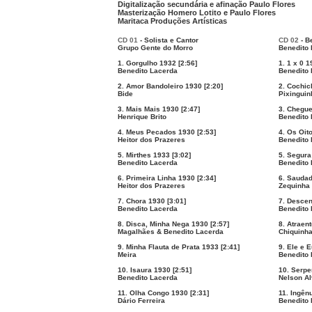
Digitalização secundária e afinação Paulo Flores
Masterização Homero Lotito e Paulo Flores
Maritaca Produções Artísticas
CD 01
- Solista e Cantor
CD 02
- B
Grupo Gente do Morro
Benedito 
1. Gorgulho 1932 [2:56]
1. 1 x 0 1
Benedito Lacerda
Benedito 
2. Amor Bandoleiro 1930 [2:20]
2. Cochic
Bide
Pixinguin
3. Mais Mais 1930 [2:47]
3. Chegue
Henrique Brito
Benedito 
4. Meus Pecados 1930 [2:53]
4. Os Oit
Heitor dos Prazeres
Benedito 
5. Mirthes 1933 [3:02]
5. Segura
Benedito Lacerda
Benedito 
6. Primeira Linha 1930 [2:34]
6. Saudad
Heitor dos Prazeres
Zequinha
7. Chora 1930 [3:01]
7. Descen
Benedito Lacerda
Benedito 
8. Disca, Minha Nega 1930 [2:57]
8. Atraent
Magalhães & Benedito Lacerda
Chiquinh
9. Minha Flauta de Prata 1933 [2:41]
9. Ele e E
Meira
Benedito 
10. Isaura 1930 [2:51]
10. Serpe
Benedito Lacerda
Nelson A
11. Olha Congo 1930 [2:31]
11. Ingên
Dário Ferreira
Benedito 