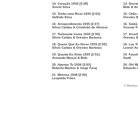
14. Coração 1934 [3:38]
14. Dou-t
Sinval Silva
Bide & Ar
15. Tenho uma Rival 1935 [3:02]
15. Chão 
Valfrido Silva
Orestes B
16. Arrependimento 1935 [2:37]
16. Sabiá
Silvio Caldas & Cristóvão de Alencar
Vicente P
17. Torturante Ironia 1935 [2:59]
17. Arran
Sílvio Caldas & Orestes Barbosa
Orestes B
18. Quase Que Eu Disse 1935 [2:55]
18. Lua Tr
Sílvio Caldas & Orestes Barbosa
Leonel Az
19. Quanto Eu Sinto 1935 [2:51]
19. Faust
Armando Marçal & Bide
Gadé
20. Apenas Tu 1936 [3:03]
20. Oh! M
Roberto Martins & Jorge Faraj
Eduardo 
21. Mimosa 1948 [2:56]
Leopoldo Fróes
© Maritac