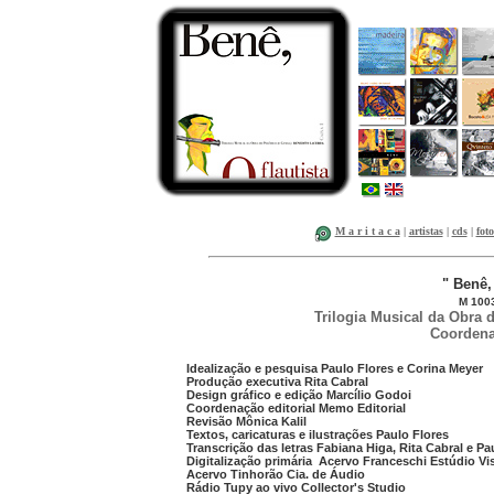
M a r i t a c a
|
artistas
|
cds
|
foto
" Benê, 
M 100
Trilogia Musical da Obra 
Coordena
Idealização e pesquisa Paulo Flores e Corina Meyer
Produção executiva Rita Cabral
Design gráfico e edição Marcílio Godoi
Coordenação editorial Memo Editorial
Revisão Mônica Kalil
Textos, caricaturas e ilustrações Paulo Flores
Transcrição das letras Fabiana Higa, Rita Cabral e Pa
Digitalização primária Acervo Franceschi Estúdio Vi
Acervo Tinhorão Cia. de Áudio
Rádio Tupy ao vivo Collector's Studio