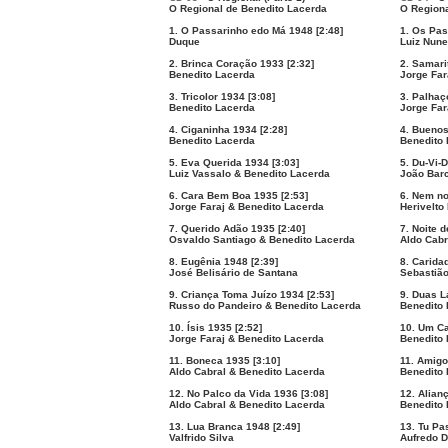
O Regional de Benedito Lacerda
O Regiona
1. O Passarinho edo Má 1948 [2:48]
1. Os Pas
Duque
Luiz Nun
2. Brinca Coração 1933 [2:32]
2. Samari
Benedito Lacerda
Jorge Far
3. Tricolor 1934 [3:08]
3. Palhaç
Benedito Lacerda
Jorge Far
4. Ciganinha 1934 [2:28]
4. Buenos
Benedito Lacerda
Benedito
5. Eva Querida 1934 [3:03]
5. Du-Vi-
Luiz Vassalo & Benedito Lacerda
João Barc
6. Cara Bem Boa 1935 [2:53]
6. Nem no
Jorge Faraj & Benedito Lacerda
Herivelto
7. Querido Adão 1935 [2:40]
7. Noite 
Osvaldo Santiago & Benedito Lacerda
Aldo Cabr
8. Eugênia 1948 [2:39]
8. Carida
José Belisário de Santana
Sebastião
9. Criança Toma Juízo 1934 [2:53]
9. Duas L
Russo do Pandeiro & Benedito Lacerda
Benedito 
10. Ísis 1935 [2:52]
10. Um C
Jorge Faraj & Benedito Lacerda
Benedito 
11. Boneca 1935 [3:10]
11. Amigo
Aldo Cabral & Benedito Lacerda
Benedito 
12. No Palco da Vida 1936 [3:08]
12. Alian
Aldo Cabral & Benedito Lacerda
Benedito 
13. Lua Branca 1948 [2:49]
13. Tu Pa
Valfrido Silva
Aufredo D