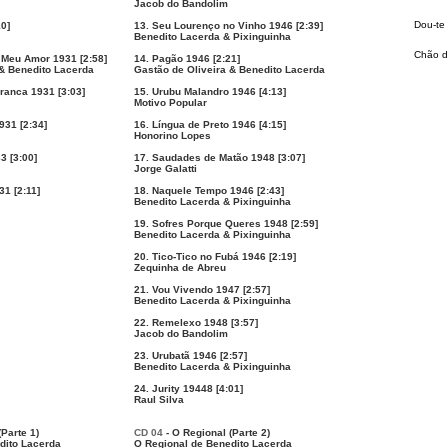
Jacob do Bandolim
Dou-te
10]
13. Seu Lourenço no Vinho 1946 [2:39]
Benedito Lacerda & Pixinguinha
Chão d
Meu Amor 1931 [2:58]
14. Pagão 1946 [2:21]
 & Benedito Lacerda
Gastão de Oliveira & Benedito Lacerda
ranca 1931 [3:03]
15. Urubu Malandro 1946 [4:13]
Motivo Popular
931 [2:34]
16. Língua de Preto 1946 [4:15]
Honorino Lopes
3 [3:00]
17. Saudades de Matão 1948 [3:07]
Jorge Galatti
1 [2:11]
18. Naquele Tempo 1946 [2:43]
Benedito Lacerda & Pixinguinha
19. Sofres Porque Queres 1948 [2:59]
Benedito Lacerda & Pixinguinha
20. Tico-Tico no Fubá 1946 [2:19]
Zequinha de Abreu
21. Vou Vivendo 1947 [2:57]
Benedito Lacerda & Pixinguinha
22. Remelexo 1948 [3:57]
Jacob do Bandolim
23. Urubatã 1946 [2:57]
Benedito Lacerda & Pixinguinha
24. Jurity 19448 [4:01]
Raul Silva
(Parte 1)
CD 04
- O Regional (Parte 2)
dito Lacerda
O Regional de Benedito Lacerda