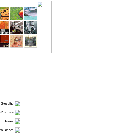
Gorgulho
 Pecados
Isaura
lma Branca