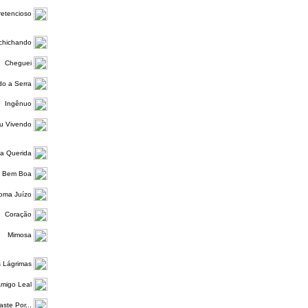
retencioso
chichando
Cheguei
o a Serra
Ingênuo
u Vivendo
a Querida
a Bem Boa
Toma Juízo
Coração
Mimosa
 Lágrimas
migo Leal
ste Por...