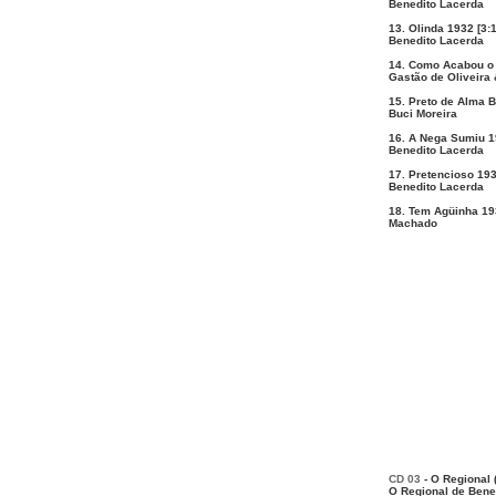
Benedito Lacerda
13. Olinda 1932 [3:
Benedito Lacerda
14. Como Acabou o 
Gastão de Oliveira
15. Preto de Alma B
Buci Moreira
16. A Nega Sumiu 1
Benedito Lacerda
17. Pretencioso 193
Benedito Lacerda
18. Tem Agüinha 193
Machado
CD 03
- O Regional 
O Regional de Bene