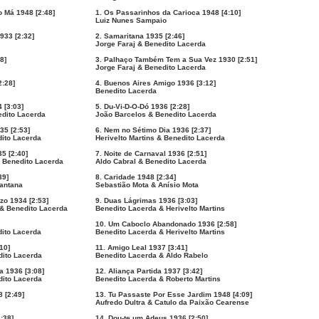
o Má 1948 [2:48]
1. Os Passarinhos da Carioca 1948 [4:10]
Luiz Nunes Sampaio
933 [2:32]
2. Samaritana 1935 [2:46]
Jorge Faraj & Benedito Lacerda
8]
3. Palhaço Também Tem a Sua Vez 1930 [2:51]
Jorge Faraj & Benedito Lacerda
2:28]
4. Buenos Aires Amigo 1936 [3:12]
Benedito Lacerda
 [3:03]
5. Du-Vi-D-O-Dó 1936 [2:28]
edito Lacerda
João Barcelos & Benedito Lacerda
35 [2:53]
6. Nem no Sétimo Dia 1936 [2:37]
dito Lacerda
Herivelto Martins & Benedito Lacerda
5 [2:40]
7. Noite de Carnaval 1936 [2:51]
 Benedito Lacerda
Aldo Cabral & Benedito Lacerda
39]
8. Caridade 1948 [2:34]
Santana
Sebastião Mota & Anísio Mota
zo 1934 [2:53]
9. Duas Lágrimas 1936 [3:03]
& Benedito Lacerda
Benedito Lacerda & Herivelto Martins
10. Um Caboclo Abandonado 1936 [2:58]
dito Lacerda
Benedito Lacerda & Herivelto Martins
10]
11. Amigo Leal 1937 [3:41]
dito Lacerda
Benedito Lacerda & Aldo Rabelo
a 1936 [3:08]
12. Aliança Partida 1937 [3:42]
dito Lacerda
Benedito Lacerda & Roberto Martins
 [2:49]
13. Tu Passaste Por Esse Jardim 1948 [4:09]
Aufredo Dultra & Catulo da Paixão Cearense
:38]
14. Dou-te um Adeus 1936 [2:50]