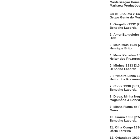
Masterização Homer
Maritaca Produções 
CD 01
- Solista e Ca
Grupo Gente do Mo
1. Gorgulho 1932 [2
Benedito Lacerda
2. Amor Bandoleiro 
Bide
3. Mais Mais 1930 [
Henrique Brito
4. Meus Pecados 19
Heitor dos Prazeres
5. Mirthes 1933 [3:0
Benedito Lacerda
6. Primeira Linha 1
Heitor dos Prazeres
7. Chora 1930 [3:01
Benedito Lacerda
8. Disca, Minha Neg
Magalhães & Bened
9. Minha Flauta de 
Meira
10. Isaura 1930 [2:5
Benedito Lacerda
11. Olha Congo 1930
Dário Ferreira
12. Orfandade 1930 