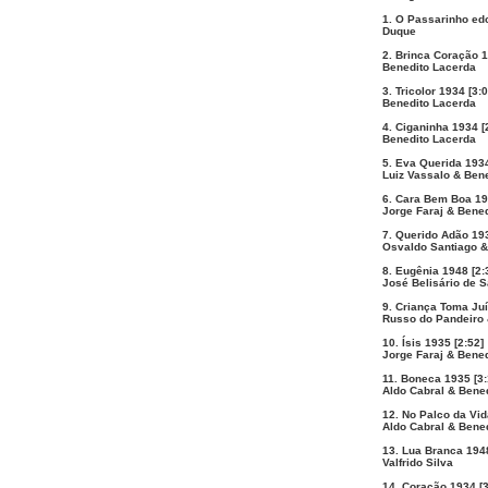
1. O Passarinho ed
Duque
2. Brinca Coração 1
Benedito Lacerda
3. Tricolor 1934 [3:0
Benedito Lacerda
4. Ciganinha 1934 [
Benedito Lacerda
5. Eva Querida 1934
Luiz Vassalo & Ben
6. Cara Bem Boa 19
Jorge Faraj & Bene
7. Querido Adão 193
Osvaldo Santiago &
8. Eugênia 1948 [2:
José Belisário de 
9. Criança Toma Juí
Russo do Pandeiro 
10. Ísis 1935 [2:52]
Jorge Faraj & Bene
11. Boneca 1935 [3:
Aldo Cabral & Bene
12. No Palco da Vid
Aldo Cabral & Bene
13. Lua Branca 1948
Valfrido Silva
14. Coração 1934 [3