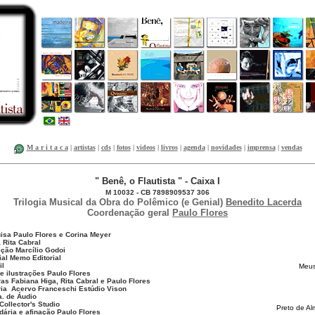
M a r i t a c a
|
artistas
|
cds
|
fotos
|
videos
|
livros
|
agenda
|
novidades
|
imprensa
|
vendas
" Benê, o Flautista " - Caixa I
M 10032 - CB 7898909537 306
Trilogia Musical da Obra do Polêmico (e Genial)
Benedito Lacerda
Coordenação geral
Paulo Flores
isa Paulo Flores e Corina Meyer
 Rita Cabral
ição Marcílio Godoi
ial Memo Editorial
il
Meus
 e ilustrações Paulo Flores
ras Fabiana Higa, Rita Cabral e Paulo Flores
ária Acervo Franceschi Estúdio Vison
a. de Áudio
Collector's Studio
Preto de A
dária e afinação Paulo Flores