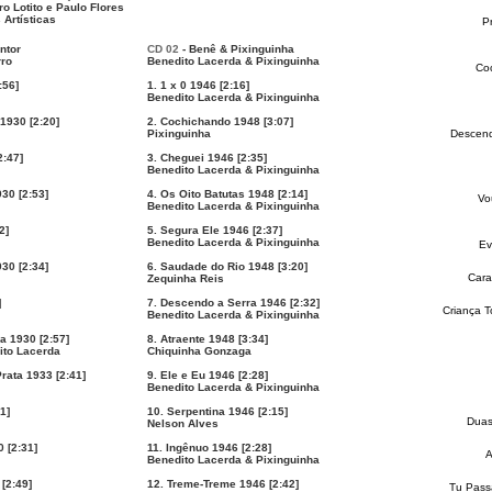
o Lotito e Paulo Flores
Artísticas
P
ntor
CD 02
- Benê & Pixinguinha
rro
Benedito Lacerda & Pixinguinha
Co
:56]
1. 1 x 0 1946 [2:16]
Benedito Lacerda & Pixinguinha
1930 [2:20]
2. Cochichando 1948 [3:07]
Pixinguinha
Descend
2:47]
3. Cheguei 1946 [2:35]
Benedito Lacerda & Pixinguinha
30 [2:53]
4. Os Oito Batutas 1948 [2:14]
Vo
Benedito Lacerda & Pixinguinha
2]
5. Segura Ele 1946 [2:37]
Benedito Lacerda & Pixinguinha
Ev
930 [2:34]
6. Saudade do Rio 1948 [3:20]
Car
Zequinha Reis
]
7. Descendo a Serra 1946 [2:32]
Criança 
Benedito Lacerda & Pixinguinha
a 1930 [2:57]
8. Atraente 1948 [3:34]
ito Lacerda
Chiquinha Gonzaga
Prata 1933 [2:41]
9. Ele e Eu 1946 [2:28]
Benedito Lacerda & Pixinguinha
1]
10. Serpentina 1946 [2:15]
Duas
Nelson Alves
 [2:31]
11. Ingênuo 1946 [2:28]
A
Benedito Lacerda & Pixinguinha
[2:49]
12. Treme-Treme 1946 [2:42]
Tu Passa