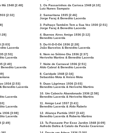
o Má 1948 [2:48]
1. Os Passarinhos da Carioca 1948 [4:10]
Luiz Nunes Sampaio
933 [2:32]
2. Samaritana 1935 [2:46]
Jorge Faraj & Benedito Lacerda
8]
3. Palhaço Também Tem a Sua Vez 1930 [2:51]
Jorge Faraj & Benedito Lacerda
2:28]
4. Buenos Aires Amigo 1936 [3:12]
Benedito Lacerda
 [3:03]
5. Du-Vi-D-O-Dó 1936 [2:28]
edito Lacerda
João Barcelos & Benedito Lacerda
35 [2:53]
6. Nem no Sétimo Dia 1936 [2:37]
dito Lacerda
Herivelto Martins & Benedito Lacerda
5 [2:40]
7. Noite de Carnaval 1936 [2:51]
 Benedito Lacerda
Aldo Cabral & Benedito Lacerda
39]
8. Caridade 1948 [2:34]
Santana
Sebastião Mota & Anísio Mota
zo 1934 [2:53]
9. Duas Lágrimas 1936 [3:03]
& Benedito Lacerda
Benedito Lacerda & Herivelto Martins
10. Um Caboclo Abandonado 1936 [2:58]
dito Lacerda
Benedito Lacerda & Herivelto Martins
10]
11. Amigo Leal 1937 [3:41]
dito Lacerda
Benedito Lacerda & Aldo Rabelo
a 1936 [3:08]
12. Aliança Partida 1937 [3:42]
dito Lacerda
Benedito Lacerda & Roberto Martins
 [2:49]
13. Tu Passaste Por Esse Jardim 1948 [4:09]
Aufredo Dultra & Catulo da Paixão Cearense
:38]
14. Dou-te um Adeus 1936 [2:50]