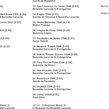
Jacob do Bandolim
Dou-te
10]
13. Seu Lourenço no Vinho 1946 [2:39]
Benedito Lacerda & Pixinguinha
Chão d
Meu Amor 1931 [2:58]
14. Pagão 1946 [2:21]
 & Benedito Lacerda
Gastão de Oliveira & Benedito Lacerda
ranca 1931 [3:03]
15. Urubu Malandro 1946 [4:13]
Motivo Popular
931 [2:34]
16. Língua de Preto 1946 [4:15]
Honorino Lopes
3 [3:00]
17. Saudades de Matão 1948 [3:07]
Jorge Galatti
1 [2:11]
18. Naquele Tempo 1946 [2:43]
Benedito Lacerda & Pixinguinha
19. Sofres Porque Queres 1948 [2:59]
Benedito Lacerda & Pixinguinha
20. Tico-Tico no Fubá 1946 [2:19]
Zequinha de Abreu
21. Vou Vivendo 1947 [2:57]
Benedito Lacerda & Pixinguinha
22. Remelexo 1948 [3:57]
Jacob do Bandolim
23. Urubatã 1946 [2:57]
Benedito Lacerda & Pixinguinha
24. Jurity 19448 [4:01]
Raul Silva
(Parte 1)
CD 04
- O Regional (Parte 2)
dito Lacerda
O Regional de Benedito Lacerda