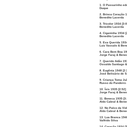
1. O Passarinho ed
Duque
2. Brinca Coração 1
Benedito Lacerda
3. Tricolor 1934 [3:0
Benedito Lacerda
4. Ciganinha 1934 [
Benedito Lacerda
5. Eva Querida 1934
Luiz Vassalo & Ben
6. Cara Bem Boa 19
Jorge Faraj & Bene
7. Querido Adão 193
Osvaldo Santiago &
8. Eugênia 1948 [2:
José Belisário de 
9. Criança Toma Juí
Russo do Pandeiro 
10. Ísis 1935 [2:52]
Jorge Faraj & Bene
11. Boneca 1935 [3:
Aldo Cabral & Bene
12. No Palco da Vid
Aldo Cabral & Bene
13. Lua Branca 1948
Valfrido Silva
14. Coração 1934 [3