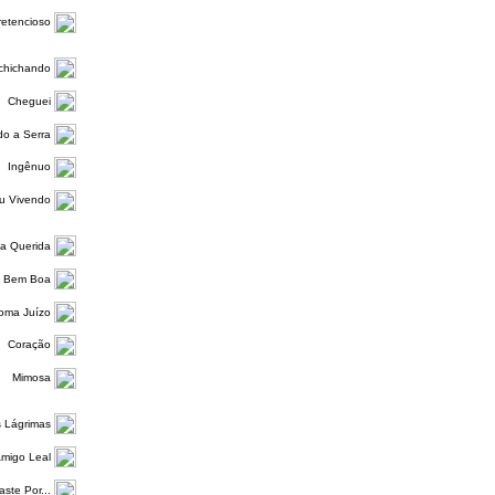
retencioso
chichando
Cheguei
o a Serra
Ingênuo
u Vivendo
a Querida
a Bem Boa
Toma Juízo
Coração
Mimosa
 Lágrimas
migo Leal
ste Por...