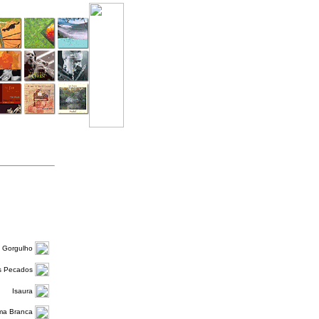
Gorgulho
 Pecados
Isaura
lma Branca