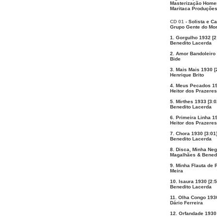
Masterização Homer
Maritaca Produções 
CD 01
- Solista e Ca
Grupo Gente do Mo
1. Gorgulho 1932 [2
Benedito Lacerda
2. Amor Bandoleiro 
Bide
3. Mais Mais 1930 [
Henrique Brito
4. Meus Pecados 19
Heitor dos Prazeres
5. Mirthes 1933 [3:0
Benedito Lacerda
6. Primeira Linha 1
Heitor dos Prazeres
7. Chora 1930 [3:01
Benedito Lacerda
8. Disca, Minha Neg
Magalhães & Bened
9. Minha Flauta de 
Meira
10. Isaura 1930 [2:5
Benedito Lacerda
11. Olha Congo 1930
Dário Ferreira
12. Orfandade 1930 