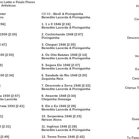
o Lotito e Paulo Flores
Artísticas
P
ntor
CD 02
- Benê & Pixinguinha
rro
Benedito Lacerda & Pixinguinha
Co
:56]
1. 1 x 0 1946 [2:16]
Benedito Lacerda & Pixinguinha
1930 [2:20]
2. Cochichando 1948 [3:07]
Pixinguinha
Descend
2:47]
3. Cheguei 1946 [2:35]
Benedito Lacerda & Pixinguinha
30 [2:53]
4. Os Oito Batutas 1948 [2:14]
Vo
Benedito Lacerda & Pixinguinha
2]
5. Segura Ele 1946 [2:37]
Benedito Lacerda & Pixinguinha
Ev
930 [2:34]
6. Saudade do Rio 1948 [3:20]
Car
Zequinha Reis
]
7. Descendo a Serra 1946 [2:32]
Criança 
Benedito Lacerda & Pixinguinha
a 1930 [2:57]
8. Atraente 1948 [3:34]
ito Lacerda
Chiquinha Gonzaga
Prata 1933 [2:41]
9. Ele e Eu 1946 [2:28]
Benedito Lacerda & Pixinguinha
1]
10. Serpentina 1946 [2:15]
Duas
Nelson Alves
 [2:31]
11. Ingênuo 1946 [2:28]
A
Benedito Lacerda & Pixinguinha
[2:49]
12. Treme-Treme 1946 [2:42]
Tu Passa