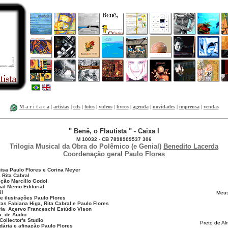
M a r i t a c a
|
artistas
|
cds
|
fotos
|
videos
|
livros
|
agenda
|
novidades
|
imprensa
|
vendas
" Benê, o Flautista " - Caixa I
M 10032 - CB 7898909537 306
Trilogia Musical da Obra do Polêmico (e Genial)
Benedito Lacerda
Coordenação geral
Paulo Flores
isa Paulo Flores e Corina Meyer
 Rita Cabral
ição Marcílio Godoi
ial Memo Editorial
il
Meus
 e ilustrações Paulo Flores
ras Fabiana Higa, Rita Cabral e Paulo Flores
ária Acervo Franceschi Estúdio Vison
a. de Áudio
Collector's Studio
Preto de A
dária e afinação Paulo Flores