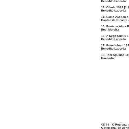
Benedito Lacerda
13. Olinda 1932 [3:
Benedito Lacerda
14. Como Acabou o 
Gastão de Oliveira
15. Preto de Alma B
Buci Moreira
16. A Nega Sumiu 1
Benedito Lacerda
17. Pretencioso 193
Benedito Lacerda
18. Tem Agüinha 193
Machado
CD 03
- O Regional 
O Regional de Bene