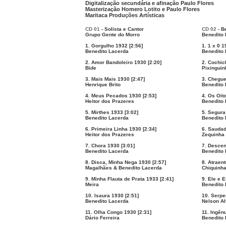
Digitalização secundária e afinação Paulo Flores
Masterização Homero Lotito e Paulo Flores
Maritaca Produções Artísticas
CD 01
- Solista e Cantor
CD 02
- B
Grupo Gente do Morro
Benedito 
1. Gorgulho 1932 [2:56]
1. 1 x 0 1
Benedito Lacerda
Benedito 
2. Amor Bandoleiro 1930 [2:20]
2. Cochic
Bide
Pixinguin
3. Mais Mais 1930 [2:47]
3. Chegue
Henrique Brito
Benedito 
4. Meus Pecados 1930 [2:53]
4. Os Oit
Heitor dos Prazeres
Benedito 
5. Mirthes 1933 [3:02]
5. Segura
Benedito Lacerda
Benedito 
6. Primeira Linha 1930 [2:34]
6. Saudad
Heitor dos Prazeres
Zequinha
7. Chora 1930 [3:01]
7. Descen
Benedito Lacerda
Benedito 
8. Disca, Minha Nega 1930 [2:57]
8. Atraent
Magalhães & Benedito Lacerda
Chiquinh
9. Minha Flauta de Prata 1933 [2:41]
9. Ele e E
Meira
Benedito 
10. Isaura 1930 [2:51]
10. Serpe
Benedito Lacerda
Nelson A
11. Olha Congo 1930 [2:31]
11. Ingên
Dário Ferreira
Benedito 