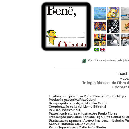
M a r i t a c a
|
artistas
|
cds
|
foto
" Benê, 
M 100
Trilogia Musical da Obra 
Coordena
Idealização e pesquisa Paulo Flores e Corina Meyer
Produção executiva Rita Cabral
Design gráfico e edição Marcílio Godoi
Coordenação editorial Memo Editorial
Revisão Mônica Kalil
Textos, caricaturas e ilustrações Paulo Flores
Transcrição das letras Fabiana Higa, Rita Cabral e Pa
Digitalização primária Acervo Franceschi Estúdio Vi
Acervo Tinhorão Cia. de Áudio
Rádio Tupy ao vivo Collector's Studio