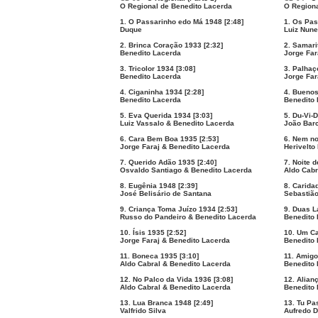
O Regional de Benedito Lacerda
O Regiona
1. O Passarinho edo Má 1948 [2:48]
1. Os Pas
Duque
Luiz Nun
2. Brinca Coração 1933 [2:32]
2. Samari
Benedito Lacerda
Jorge Far
3. Tricolor 1934 [3:08]
3. Palhaç
Benedito Lacerda
Jorge Far
4. Ciganinha 1934 [2:28]
4. Buenos
Benedito Lacerda
Benedito
5. Eva Querida 1934 [3:03]
5. Du-Vi-
Luiz Vassalo & Benedito Lacerda
João Barc
6. Cara Bem Boa 1935 [2:53]
6. Nem no
Jorge Faraj & Benedito Lacerda
Herivelto
7. Querido Adão 1935 [2:40]
7. Noite 
Osvaldo Santiago & Benedito Lacerda
Aldo Cabr
8. Eugênia 1948 [2:39]
8. Carida
José Belisário de Santana
Sebastião
9. Criança Toma Juízo 1934 [2:53]
9. Duas L
Russo do Pandeiro & Benedito Lacerda
Benedito 
10. Ísis 1935 [2:52]
10. Um C
Jorge Faraj & Benedito Lacerda
Benedito 
11. Boneca 1935 [3:10]
11. Amigo
Aldo Cabral & Benedito Lacerda
Benedito 
12. No Palco da Vida 1936 [3:08]
12. Alian
Aldo Cabral & Benedito Lacerda
Benedito 
13. Lua Branca 1948 [2:49]
13. Tu Pa
Valfrido Silva
Aufredo D