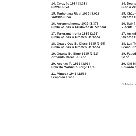
14. Coração 1934 [3:38]
14. Dou-t
Sinval Silva
Bide & Ar
15. Tenho uma Rival 1935 [3:02]
15. Chão 
Valfrido Silva
Orestes B
16. Arrependimento 1935 [2:37]
16. Sabiá
Silvio Caldas & Cristóvão de Alencar
Vicente P
17. Torturante Ironia 1935 [2:59]
17. Arran
Sílvio Caldas & Orestes Barbosa
Orestes B
18. Quase Que Eu Disse 1935 [2:55]
18. Lua Tr
Sílvio Caldas & Orestes Barbosa
Leonel Az
19. Quanto Eu Sinto 1935 [2:51]
19. Faust
Armando Marçal & Bide
Gadé
20. Apenas Tu 1936 [3:03]
20. Oh! M
Roberto Martins & Jorge Faraj
Eduardo 
21. Mimosa 1948 [2:56]
Leopoldo Fróes
© Maritac