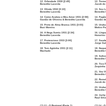
12. Orfandade 1930 [2:49]
12. Treme
Benedito Lacerda
Jacob do
13. Olinda 1932 [3:10]
13. Seu L
Benedito Lacerda
Benedito 
14. Como Acabou o Meu Amor 1931 [2:58]
14. Pagão
Gastão de Oliveira & Benedito Lacerda
Gastão de
15. Preto de Alma Branca 1931 [3:03]
15. Urubu
Buci Moreira
Motivo Po
16. A Nega Sumiu 1931 [2:34]
16. Língu
Benedito Lacerda
Honorino
17. Pretencioso 1933 [3:00]
17. Sauda
Benedito Lacerda
Jorge Gal
18. Tem Agüinha 1931 [2:11]
18. Naque
Machado
Benedito 
19. Sofre
Benedito 
20. Tico-
Zequinha
21. Vou V
Benedito 
22. Remel
Jacob do
23. Uruba
Benedito 
24. Jurity
Raul Silv
CD 03
- O Regional (Parte 1)
CD 04
- O