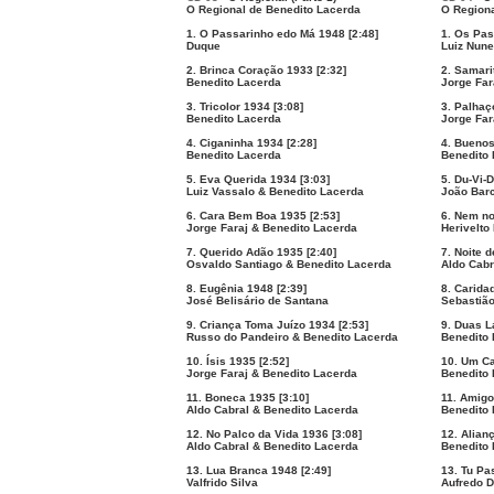
O Regional de Benedito Lacerda
O Regiona
1. O Passarinho edo Má 1948 [2:48]
1. Os Pas
Duque
Luiz Nun
2. Brinca Coração 1933 [2:32]
2. Samari
Benedito Lacerda
Jorge Far
3. Tricolor 1934 [3:08]
3. Palhaç
Benedito Lacerda
Jorge Far
4. Ciganinha 1934 [2:28]
4. Buenos
Benedito Lacerda
Benedito
5. Eva Querida 1934 [3:03]
5. Du-Vi-
Luiz Vassalo & Benedito Lacerda
João Barc
6. Cara Bem Boa 1935 [2:53]
6. Nem no
Jorge Faraj & Benedito Lacerda
Herivelto
7. Querido Adão 1935 [2:40]
7. Noite 
Osvaldo Santiago & Benedito Lacerda
Aldo Cabr
8. Eugênia 1948 [2:39]
8. Carida
José Belisário de Santana
Sebastião
9. Criança Toma Juízo 1934 [2:53]
9. Duas L
Russo do Pandeiro & Benedito Lacerda
Benedito 
10. Ísis 1935 [2:52]
10. Um C
Jorge Faraj & Benedito Lacerda
Benedito 
11. Boneca 1935 [3:10]
11. Amigo
Aldo Cabral & Benedito Lacerda
Benedito 
12. No Palco da Vida 1936 [3:08]
12. Alian
Aldo Cabral & Benedito Lacerda
Benedito 
13. Lua Branca 1948 [2:49]
13. Tu Pa
Valfrido Silva
Aufredo D