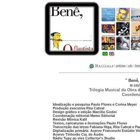
M a r i t a c a
|
artistas
|
cds
|
foto
" Benê, 
M 100
Trilogia Musical da Obra 
Coordena
Idealização e pesquisa Paulo Flores e Corina Meyer
Produção executiva Rita Cabral
Design gráfico e edição Marcílio Godoi
Coordenação editorial Memo Editorial
Revisão Mônica Kalil
Textos, caricaturas e ilustrações Paulo Flores
Transcrição das letras Fabiana Higa, Rita Cabral e Pa
Digitalização primária Acervo Franceschi Estúdio Vi
Acervo Tinhorão Cia. de Áudio
Rádio Tupy ao vivo Collector's Studio