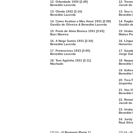
12. Orfandade 1930 [2:49]
12. Treme
Benedito Lacerda
Jacob do
13. Olinda 1932 [3:10]
13. Seu L
Benedito Lacerda
Benedito 
14. Como Acabou o Meu Amor 1931 [2:58]
14. Pagão
Gastão de Oliveira & Benedito Lacerda
Gastão de
15. Preto de Alma Branca 1931 [3:03]
15. Urubu
Buci Moreira
Motivo Po
16. A Nega Sumiu 1931 [2:34]
16. Língu
Benedito Lacerda
Honorino
17. Pretencioso 1933 [3:00]
17. Sauda
Benedito Lacerda
Jorge Gal
18. Tem Agüinha 1931 [2:11]
18. Naque
Machado
Benedito 
19. Sofre
Benedito 
20. Tico-
Zequinha
21. Vou V
Benedito 
22. Remel
Jacob do
23. Uruba
Benedito 
24. Jurity
Raul Silv
CD 03
- O Regional (Parte 1)
CD 04
- O