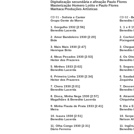
Digitalização secundária e afinação Paulo Flores
Masterização Homero Lotito e Paulo Flores
Maritaca Produções Artísticas
CD 01
- Solista e Cantor
CD 02
- B
Grupo Gente do Morro
Benedito 
1. Gorgulho 1932 [2:56]
1. 1 x 0 1
Benedito Lacerda
Benedito 
2. Amor Bandoleiro 1930 [2:20]
2. Cochic
Bide
Pixinguin
3. Mais Mais 1930 [2:47]
3. Chegue
Henrique Brito
Benedito 
4. Meus Pecados 1930 [2:53]
4. Os Oit
Heitor dos Prazeres
Benedito 
5. Mirthes 1933 [3:02]
5. Segura
Benedito Lacerda
Benedito 
6. Primeira Linha 1930 [2:34]
6. Saudad
Heitor dos Prazeres
Zequinha
7. Chora 1930 [3:01]
7. Descen
Benedito Lacerda
Benedito 
8. Disca, Minha Nega 1930 [2:57]
8. Atraent
Magalhães & Benedito Lacerda
Chiquinh
9. Minha Flauta de Prata 1933 [2:41]
9. Ele e E
Meira
Benedito 
10. Isaura 1930 [2:51]
10. Serpe
Benedito Lacerda
Nelson A
11. Olha Congo 1930 [2:31]
11. Ingên
Dário Ferreira
Benedito 