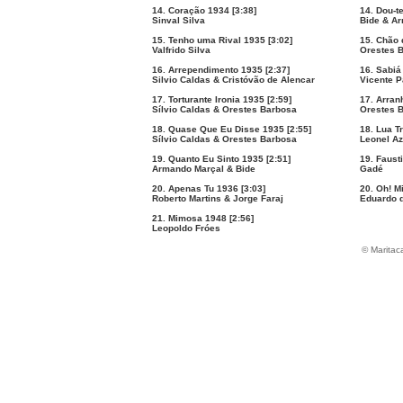
14. Coração 1934 [3:38]
14. Dou-t
Sinval Silva
Bide & Ar
15. Tenho uma Rival 1935 [3:02]
15. Chão 
Valfrido Silva
Orestes B
16. Arrependimento 1935 [2:37]
16. Sabiá
Silvio Caldas & Cristóvão de Alencar
Vicente P
17. Torturante Ironia 1935 [2:59]
17. Arran
Sílvio Caldas & Orestes Barbosa
Orestes B
18. Quase Que Eu Disse 1935 [2:55]
18. Lua Tr
Sílvio Caldas & Orestes Barbosa
Leonel Az
19. Quanto Eu Sinto 1935 [2:51]
19. Faust
Armando Marçal & Bide
Gadé
20. Apenas Tu 1936 [3:03]
20. Oh! M
Roberto Martins & Jorge Faraj
Eduardo 
21. Mimosa 1948 [2:56]
Leopoldo Fróes
© Maritac