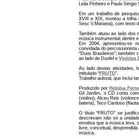
Leila Pinheiro e Paulo Sérgio
Em um trabalho de pesquisa
XVIII e XIX, montou a trilha
Sesc V.Mariana), com texto 
Também atuou ao lado dos
música instrumental; dentre e
Em 2004, apresentou-se no
convidada do percussionista 
“Duos Brasileiros”; também c
ao lado de Duofel e
Vinícius 
Ao lado destas atividades, 
intitulado “
FRUTO
”.
Trabalho autoral, que inclui 
Produzido por
Heloísa Fern
Gil Jardim, o CD conta com
(violino), Alceu Reis (violon
bateria), Teco Cardoso (flau
O título “FRUTO” se justifi
descrevam não só a unidade
emotiva que a música leva, 
livre, conceitual, desprendid
música.