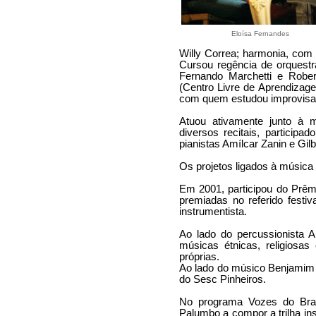
Eloísa Fernandes
Willy Correa; harmonia, com
Cursou regência de orquest
Fernando Marchetti e Robe
(Centro Livre de Aprendizage
com quem estudou improvisaçã
Atuou ativamente junto à m
diversos recitais, particip
pianistas Amílcar Zanin e Gil
Os projetos ligados à música 
Em 2001, participou do Prêmi
premiadas no referido festi
instrumentista.
Ao lado do percussionista 
músicas étnicas, religiosa
próprias.
Ao lado do músico Benjamim 
do Sesc Pinheiros.
No programa Vozes do Brasil
Palumbo a compor a trilha in