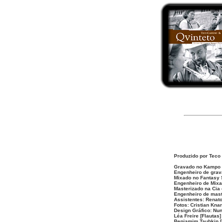
Produzido por Teco 
Gravado no Kampo S
Engenheiro de grav
Mixado no Fantasy S
Engenheiro de Mixa
Masterizado na Cia
Engenheiro de mast
Assistentes: Renat
Fotos: Cristian Kna
Design Gráfico: Nun
Léa Freire [Flautas
Benjamim Taubkin [P