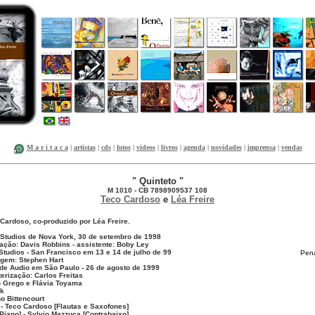
M a r i t a c a
|
artistas
|
cds
|
fotos
|
videos
|
livros
|
agenda
|
novidades
|
imprensa
|
vendas
" Quinteto "
M 1010 - CB 7898909537 108
Teco Cardoso
e
Léa Freire
Cardoso, co-produzido por Léa Freire.
tudios de Nova York, 30 de setembro de 1998
ação: Davis Robbins - assistente: Boby Ley
tudios - San Francisco em 13 e 14 de julho de 99
Pena
gem: Stephen Hart
 de Audio em São Paulo - 26 de agosto de 1999
erização: Carlos Freitas
o Grego e Flávia Toyama
rk
o Bittencourt
] - Teco Cardoso [Flautas e Saxofones]
iano] - Sylvio Mazzuca [Contrabaixo]