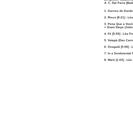
A. C. Dal Farra [Bate
1. Sorriso do Gordo 
2. Risco [8:21] - Léa
3. Pena Que a Vovó
+ Giant Steps (John
4. Fé [5:59] - Léa Fr
5. Vatapá (Das Carni
6. Oxaguiã [5:08] - 
7. In a Sentimental M
8. Maré [1:03] - Léa