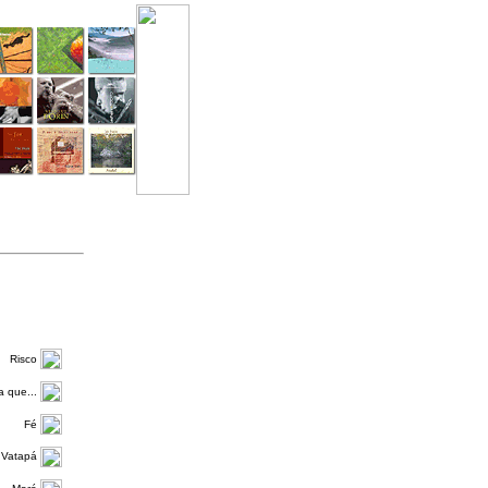
Risco
 que...
Fé
Vatapá