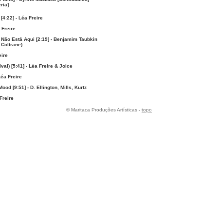
ria]
[4:22] - Léa Freire
 Freire
 Não Está Aqui [2:19] - Benjamim Taubkin
 Coltrane)
eire
val) [5:41] - Léa Freire & Joice
Léa Freire
ood [9:51] - D. Ellington, Mills, Kurtz
 Freire
© Maritaca Produções Artísticas
-
topo