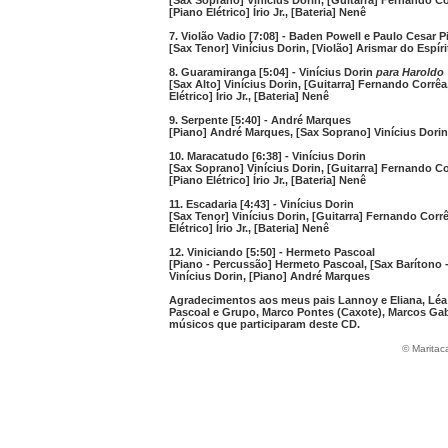
[Sax Soprano] Vinícius Dorin, [Guitarra] Fernando Cor
[Piano Elétrico] Írio Jr., [Bateria] Nenê
7. Violão Vadio [7:08] - Baden Powell e Paulo Cesar P
[Sax Tenor] Vinícius Dorin, [Violão] Arismar do Espír
8. Guaramiranga [5:04] - Vinícius Dorin
para Haroldo
[Sax Alto] Vinícius Dorin, [Guitarra] Fernando Corrêa,
Elétrico] Írio Jr., [Bateria] Nenê
9. Serpente [5:40] - André Marques
[Piano] André Marques, [Sax Soprano] Vinícius Dorin
10. Maracatudo [6:38] - Vinícius Dorin
[Sax Soprano] Vinícius Dorin, [Guitarra] Fernando Cor
[Piano Elétrico] Írio Jr., [Bateria] Nenê
11. Escadaria [4:43] - Vinícius Dorin
[Sax Tenor] Vinícius Dorin, [Guitarra] Fernando Corrê
Elétrico] Írio Jr., [Bateria] Nenê
12. Viniciando [5:50] - Hermeto Pascoal
[Piano - Percussão] Hermeto Pascoal, [Sax Barítono -
Vinícius Dorin, [Piano] André Marques
Agradecimentos aos meus pais Lannoy e Eliana, Léa F
Pascoal e Grupo, Marco Pontes (Caxote), Marcos Ga
músicos que participaram deste CD.
© Maritac