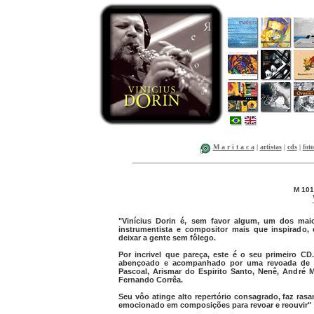
M a r i t a c a
|
artistas
|
cds
|
foto
M 101
"Vinícius Dorin é, sem favor algum, um dos maior
instrumentista e compositor mais que inspirado
deixar a gente sem fôlego.
Por incrivel que pareça, este é o seu primeiro C
abençoado e acompanhado por uma revoada de a
Pascoal, Arismar do Espirito Santo, Nenê, André Ma
Fernando Corrêa.
Seu vôo atinge alto repertório consagrado, faz ra
emocionado em composições para revoar e reouvir"