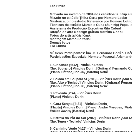
Léa Freire
Gravado no inverno de 2004 nos estúdios Suntrip e
Mixado no estúdio Trilha Certa por Homero Lotito
Masterizado no estúdio Reference por Homero Lotit
Técnicos de estúdio Marcio e Cuba (Suntrip) Pepeu 
Assistente de Produção Executiva Rita Cabral
Direção de arte e design gráfico Marcílio Godoi
Fotos do artista Kriz Knak
Montagem Memo Editorial
Demais fotos
Eni Cunha
Músicos Participantes: Írio Jr., Fernando Corrêa, Ené
Participações Especiais: Hermeto Pascoal, Arismar d
1. Cincando [6:42] - Vinícius Dorin
[Sax Soprano] Vinícius Dorin, [Guitarra] Fernando Cor
[Piano Elétrico] Írio Jr., [Bateria] Nenê
2. Balada em Sol para Si [7:05] - Vinícius Dorin
para 
[Sax Alto e Teclado] Vinícius Dorin, [Guitarra] Ferna
[Piano Elétrico] Írio Jr., [Bateria] Nenê
3. Revoada [2:44] - Vinícius Dorin
[Piano] Vinícius Dorin
4. Gota Serena [4:21] - Vinícius Dorin
[Flauta] Vinícius Dorin, [Piano] André Marques, [Vio
Enéias Xavier, [Bateria] Nenê
5. Estrela do Pôr do Sol [2:02] - Vinícius Dorin
para M
[Sax Tenor - Teclado] Vinícius Dorin
6. Caminho Verde [4:26] - Vinícius Dorin