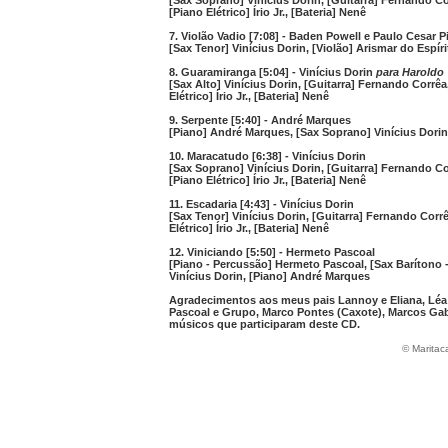
[Sax Soprano] Vinícius Dorin, [Guitarra] Fernando Cor
[Piano Elétrico] Írio Jr., [Bateria] Nenê
7. Violão Vadio [7:08] - Baden Powell e Paulo Cesar P
[Sax Tenor] Vinícius Dorin, [Violão] Arismar do Espír
8. Guaramiranga [5:04] - Vinícius Dorin
para Haroldo
[Sax Alto] Vinícius Dorin, [Guitarra] Fernando Corrêa,
Elétrico] Írio Jr., [Bateria] Nenê
9. Serpente [5:40] - André Marques
[Piano] André Marques, [Sax Soprano] Vinícius Dorin
10. Maracatudo [6:38] - Vinícius Dorin
[Sax Soprano] Vinícius Dorin, [Guitarra] Fernando Cor
[Piano Elétrico] Írio Jr., [Bateria] Nenê
11. Escadaria [4:43] - Vinícius Dorin
[Sax Tenor] Vinícius Dorin, [Guitarra] Fernando Corrê
Elétrico] Írio Jr., [Bateria] Nenê
12. Viniciando [5:50] - Hermeto Pascoal
[Piano - Percussão] Hermeto Pascoal, [Sax Barítono -
Vinícius Dorin, [Piano] André Marques
Agradecimentos aos meus pais Lannoy e Eliana, Léa F
Pascoal e Grupo, Marco Pontes (Caxote), Marcos Ga
músicos que participaram deste CD.
© Maritac