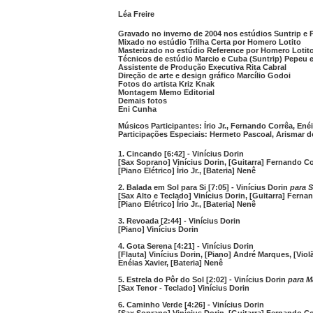
Léa Freire
Gravado no inverno de 2004 nos estúdios Suntrip e
Mixado no estúdio Trilha Certa por Homero Lotito
Masterizado no estúdio Reference por Homero Lotit
Técnicos de estúdio Marcio e Cuba (Suntrip) Pepeu 
Assistente de Produção Executiva Rita Cabral
Direção de arte e design gráfico Marcílio Godoi
Fotos do artista Kriz Knak
Montagem Memo Editorial
Demais fotos
Eni Cunha
Músicos Participantes: Írio Jr., Fernando Corrêa, Ené
Participações Especiais: Hermeto Pascoal, Arismar d
1. Cincando [6:42] - Vinícius Dorin
[Sax Soprano] Vinícius Dorin, [Guitarra] Fernando Cor
[Piano Elétrico] Írio Jr., [Bateria] Nenê
2. Balada em Sol para Si [7:05] - Vinícius Dorin
para 
[Sax Alto e Teclado] Vinícius Dorin, [Guitarra] Ferna
[Piano Elétrico] Írio Jr., [Bateria] Nenê
3. Revoada [2:44] - Vinícius Dorin
[Piano] Vinícius Dorin
4. Gota Serena [4:21] - Vinícius Dorin
[Flauta] Vinícius Dorin, [Piano] André Marques, [Vio
Enéias Xavier, [Bateria] Nenê
5. Estrela do Pôr do Sol [2:02] - Vinícius Dorin
para M
[Sax Tenor - Teclado] Vinícius Dorin
6. Caminho Verde [4:26] - Vinícius Dorin