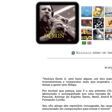
M a r i t a c a
|
artistas
|
cds
|
foto
M 101
"Vinícius Dorin é, sem favor algum, um dos maior
instrumentista e compositor mais que inspirado
deixar a gente sem fôlego.
Por incrivel que pareça, este é o seu primeiro C
abençoado e acompanhado por uma revoada de a
Pascoal, Arismar do Espirito Santo, Nenê, André Ma
Fernando Corrêa.
Seu vôo atinge alto repertório consagrado, faz ra
emocionado em composições para revoar e reouvir"