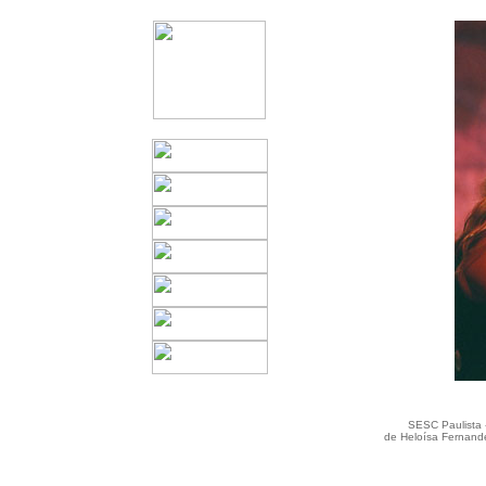
SESC Paulista 
de Heloísa Fernande