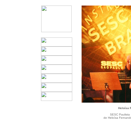
Heloísa 
SESC Paulista 
de Heloísa Fernande