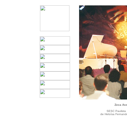
Zeca Ass
SESC Paulista 
de Heloísa Fernande