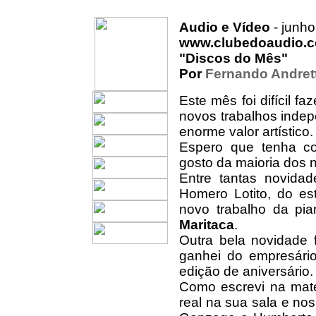
Audio e Vídeo
- junh
www.clubedoaudio.c
"Discos do Mês"
Por
Fernando Andret
Este mês foi difícil 
novos trabalhos inde
enorme valor artístico.
Espero que tenha c
gosto da maioria dos n
Entre tantas novida
Homero Lotito, do es
novo trabalho da pia
Maritaca
.
Outra bela novidade
ganhei do empresári
edição de aniversário.
Como escrevi na maté
real na sua sala e no