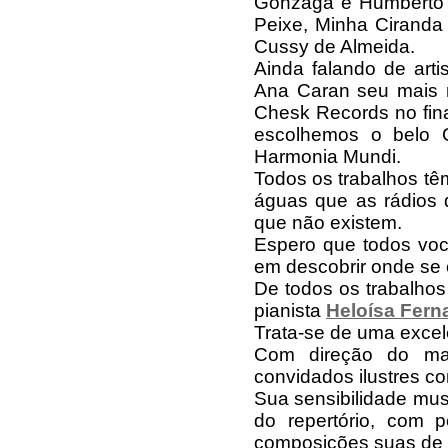
Gonzaga e Humberto 
Peixe, Minha Ciranda
Cussy de Almeida.
Ainda falando de arti
Ana Caran seu mais r
Chesk Records no fin
escolhemos o belo 
Harmonia Mundi.
Todos os trabalhos tê
águas que as rádios
que não existem.
Espero que todos vo
em descobrir onde se 
De todos os trabalhos
pianista
Heloísa Fer
Trata-se de uma excel
Com direção do m
convidados ilustres c
Sua sensibilidade mus
do repertório, com 
composições suas de a