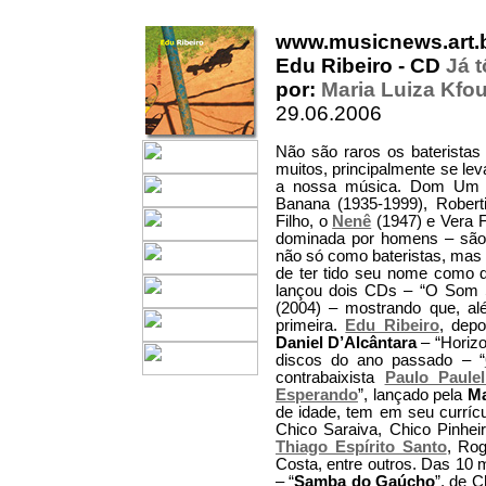
www.musicnews.art.
Edu Ribeiro - CD
Já 
por:
Maria Luiza Kfou
29.06.2006
Não são raros os bateristas
muitos, principalmente se le
a nossa música. Dom Um R
Banana (1935-1999), Roberti
Filho, o
Nenê
(1947) e Vera F
dominada por homens – são 
não só como bateristas, mas
de ter tido seu nome como 
lançou dois CDs – “O Som S
(2004) – mostrando que, al
primeira.
Edu Ribeiro
, dep
Daniel D’Alcântara
– “Horiz
discos do ano passado – “
contrabaixista
Paulo Paulell
Esperando
”, lançado pela
Ma
de idade, tem em seu curríc
Chico Saraiva, Chico Pinhei
Thiago Espírito Santo
, Ro
Costa, entre outros. Das 10 
– “
Samba do Gaúcho
”, de 