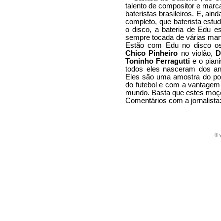
talento de compositor e mar
bateristas brasileiros. E, ai
completo, que baterista estu
o disco, a bateria de Edu e
sempre tocada de várias man
Estão com Edu no disco os
Chico Pinheiro
no violão,
D
Toninho Ferragutti
e o pian
todos eles nasceram dos an
Eles são uma amostra do pod
do futebol e com a vantagem 
mundo. Basta que estes moço
Comentários com a jornalista
© 